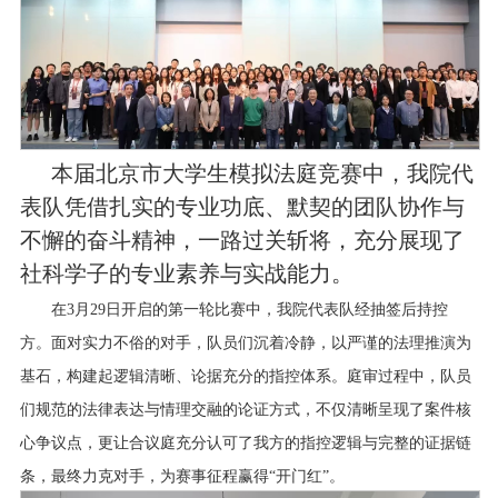
本届北京市大学生模拟法庭竞赛中，我院代
表队凭借扎实的专业功底、默契的团队协作与
不懈的奋斗精神，一路过关斩将，充分展现了
社科学子的专业素养与实战能力。
在
3月29日开启的第一轮比赛中，我院代表队经抽签后持控
方。面对实力不俗的对手，队员们沉着冷静，以严谨的法理推演为
基石，构建起逻辑清晰、论据充分的指控体系。庭审过程中，队员
们规范的法律表达与情理交融的论证方式，不仅清晰呈现了案件核
心争议点，更让合议庭充分认可了我方的指控逻辑与完整的证据链
条，最终力克对手，为赛事征程赢得“开门红”。