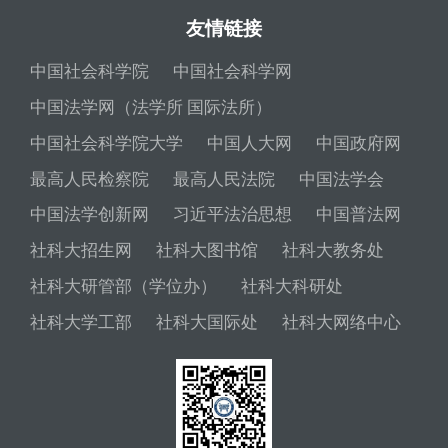
友情链接
中国社会科学院
中国社会科学网
中国法学网（法学所 国际法所）
中国社会科学院大学
中国人大网
中国政府网
最高人民检察院
最高人民法院
中国法学会
中国法学创新网
习近平法治思想
中国普法网
社科大招生网
社科大图书馆
社科大教务处
社科大研管部（学位办）
社科大科研处
社科大学工部
社科大国际处
社科大网络中心