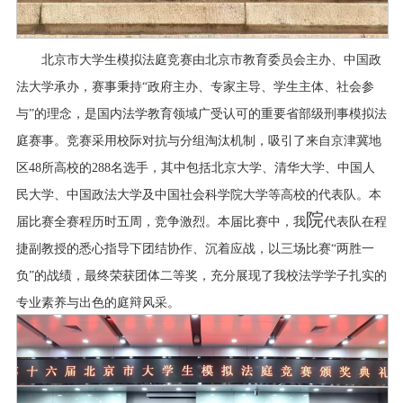
北京市大学生模拟法庭竞赛由北京市教育委员会主办、中国政
法大学承办，赛事秉持
“政府主办、专家主导、学生主体、社会参
与”的理念，是国内法学教育领域广受认可的重要省部级刑事模拟法
庭赛事。竞赛采用校际对抗与分组淘汰机制，吸引了来自京津冀地
区48所高校的288名选手，其中包括北京大学、清华大学、中国人
民大学、中国政法大学及中国社会科学院大学等高校的代表队。本
院
届比赛全赛程历时五周，竞争激烈。本届比赛中，我
代表队在程
捷副教授的悉心指导下团结协作、沉着应战，以三场比赛
“两胜一
负”的战绩，最终荣获团体二等奖，充分展现了我校法学学子扎实的
专业素养与出色的庭辩风采。