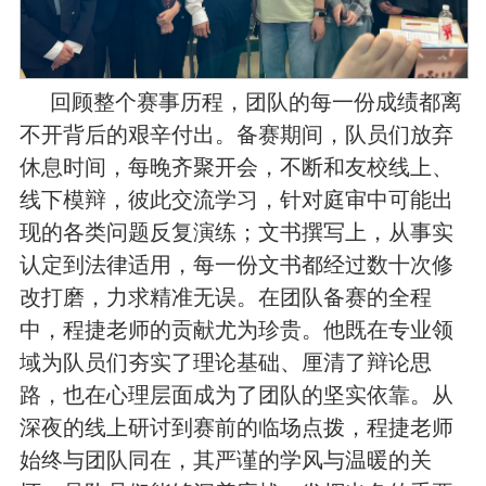
回顾整个赛事历程，团队的每一份成绩都离
不开背后的艰辛付出。备赛期间，队员们放弃
休息时间，每晚齐聚开会，不断和友校线上、
线下模辩，彼此交流学习，针对庭审中可能出
现的各类问题反复演练；文书撰写上，从事实
认定到法律适用，每一份文书都经过数十次修
改打磨，力求精准无误。在团队备赛的全程
中，程捷老师的贡献尤为珍贵。他既在专业领
域为队员们夯实了理论基础、厘清了辩论思
路，也在心理层面成为了团队的坚实依靠。从
深夜的线上研讨到赛前的临场点拨，程捷老师
始终与团队同在，其严谨的学风与温暖的关