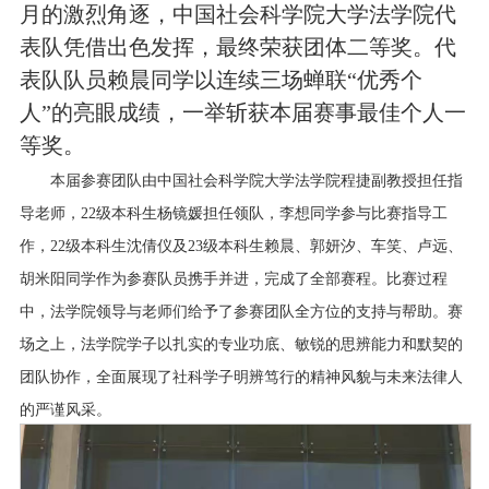
月的激烈角逐，中国社会科学院大学法学院代
表队凭借出色发挥，最终荣获团体二等奖。代
表队队员赖晨同学以连续三场蝉联“优秀个
人”的亮眼成绩，一举斩获本届赛事最佳个人一
等奖。
本届参赛团队由中国社会科学院大学法学院程捷副教授担任指
导老师，
22级本科生杨镜媛担任领队，李想同学参与比赛指导工
作，22级本科生沈倩仪及23级本科生赖晨、郭妍汐、车笑、卢远、
胡米阳同学作为参赛队员携手并进，完成了全部赛程。比赛过程
中，法学院领导与老师们给予了参赛团队全方位的支持与帮助。赛
场之上，法学院学子以扎实的专业功底、敏锐的思辨能力和默契的
团队协作，全面展现了社科学子明辨笃行的精神风貌与未来法律人
的严谨风采。