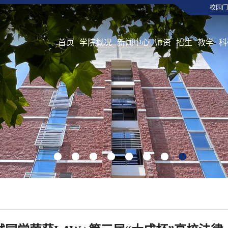
校园门
首页
学院概况
新闻中心
师资
招生
教学
科
1
2
3
4
5
6
7
8