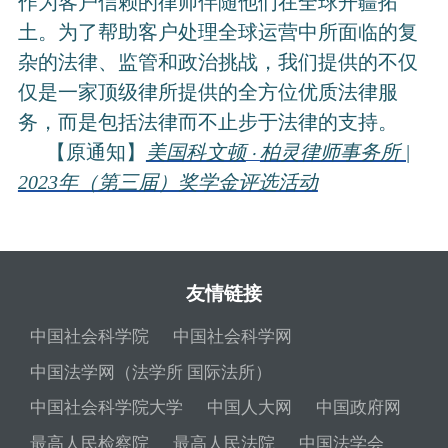
作为客户信赖的律师伴随他们在全球开疆拓
土。为了帮助客户处理全球运营中所面临的复
杂的法律、监管和政治挑战，我们提供的不仅
仅是一家顶级律所提供的全方位优质法律服
务，而是包括法律而不止步于法律的支持。
【原通知】
美国科文顿
柏灵律师事务所 |
・
2023年（第三届）奖学金评选活动
友情链接
中国社会科学院
中国社会科学网
中国法学网（法学所 国际法所）
中国社会科学院大学
中国人大网
中国政府网
最高人民检察院
最高人民法院
中国法学会