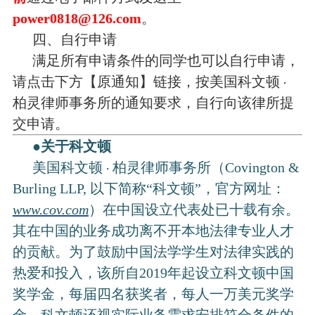
power0818@126.com
。
四、自行申请
满足所有申请条件的同学也可以自行申请，
请点击下方【原通知】链接，按美国科文顿
・
柏灵律师事务所的通知要求，自行向该律所提
交申请。
●
关于科文顿
美国科文顿
柏灵律师事务所（Covington &
・
Burling LLP, 以下简称“科文顿”，官方网址：
www.cov.com
）在中国设立代表处已十载有余。
其在中国的业务成功离不开本地法律专业人才
的贡献。为了鼓励中国法学学生对法律实践的
热爱和投入，该所自2019年起设立科文顿中国
奖学金，每届四名获奖者，每人一万美元奖学