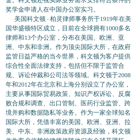
金。科文顿还视实际业务需求安排符合条件的
奖学金申请人在中国办公室实习。
美国科文顿
柏灵律师事务所于1919年在美
・
国华盛顿特区成立，目前在全球拥有1000多名
律师和13个办公室，分布在美国、欧洲、亚
洲、中东和非洲。作为顶尖国际大所，在政府
监管日益严格的当今世界，科文顿为客户提供
综合性全面法律支持，包括但不限于监管合
规、诉讼仲裁和公司法等领域。科文顿于2008
年和2012年在北京和上海分别设立了办公室，
主要从事国际贸易政策、知识产权诉讼、反腐
败合规和调查、出口管制、医药行业监管、跨
境并购和数据隐私等业务。作为一家全球知名
国际大所，凭借丰富的美国、欧洲、亚洲、拉
美、中东、非洲政策政府资源及经验，科文顿