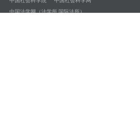
中国社会科学院
中国社会科学网
中国法学网（法学所 国际法所）
中国社会科学院大学
中国人大网
中国政府网
最高人民检察院
最高人民法院
中国法学会
中国法学创新网
习近平法治思想
中国普法网
社科大招生网
社科大图书馆
社科大教务处
社科大研管部（学位办）
社科大科研处
社科大学工部
社科大国际处
社科大网络中心
社科大法学院微信公众号