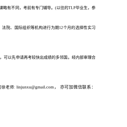
选课略有不同，考前有专门辅导。(以往的TLP毕业生，参
法院、国际组织等机构进行为期12个月的选择性实习
，可以先申请再考较快出成绩的多邻国。经内部审理合
linjunxu@gmail.com
，
亦可加微信联系：
问徐老师
: