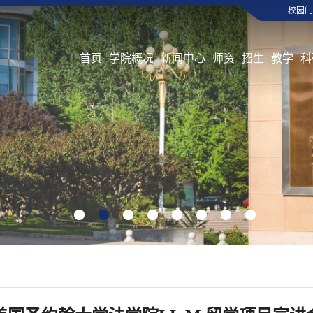
校园门
首页
学院概况
新闻中心
师资
招生
教学
科
1
2
3
4
5
6
7
8