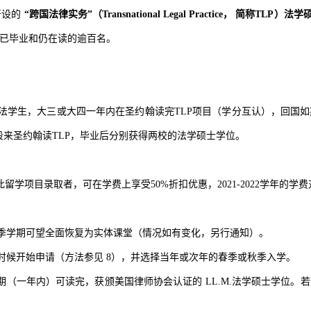
开设的
“
跨国法律实务
”
（Transnational Legal Practice， 简称TLP
，已毕业和仍在读的逾百名。
法学生，大三或大四一年内在圣约翰读完TLP项目（学分互认），回国
阶段来圣约翰读TLP，毕业后分别获得两校的法学硕士学位。
学项目录取者，可在学费上享受50%折扣优惠，2021-2022学年的学费对折
年秋季学期可望全面恢复为实体课堂（情况如有变化，另行通知）。
时候开始申请（方法参见
8），并选择当年或次年的春季或秋季入学。
期（一年内）可读完，获颁美国律师协会认证的 LL.M.法学硕士学位