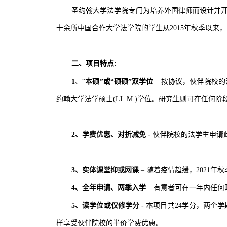
圣约翰大学法学院专门为培养外国律师而设计并
十余所中国合作大学法学院的学生从2015年秋季以来
二、项目特点:
1
、“
本硕”或“硕硕
”
双学位
–
按协议，伙伴院校的
约翰大学法学硕士(LL.M.)学位。研究生则可在任何
2、学费优惠、对折减免 -
伙伴院校的法学生申请此留
3、实体课堂抑或网课
–
随着疫情趋缓，2021
4
、全年申请、两季入学
–
有意者可在一年内任何
5、读学位或仅修学分 -
本项目共24学分，两个学
样享受伙伴院校的半价学费优惠。