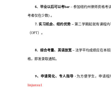
6
、
毕业以后可以考bar
–
参加纽约州律师资格考试
考者仅在少数) 。
7. 实习机会、纽约优势
–
第二学期起就有课程内
（OPT）。
8
、
综合考量、英语放宽
–
法学平均成绩应在本班
格，即发录取通知。
、申请简化、专人指导
为方便学生，申请程
9
-
linjunxu1