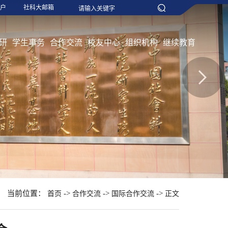
户
社科大邮箱
研
学生事务
合作交流
校友中心
组织机构
继续教育
当前位置：
->
->
->
首页
合作交流
国际合作交流
正文