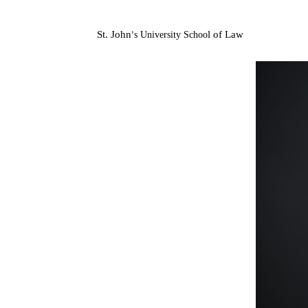
St. John
l of Law
s
University
Schoo
’