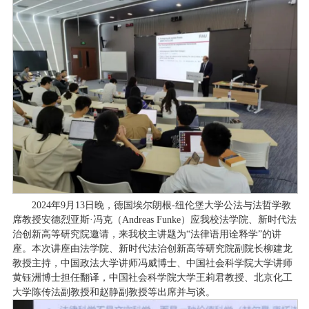
2024
年
9
月
13
日晚，德国埃尔朗根
-
纽伦堡大学公法与法哲学教
席教授安德烈亚斯·冯克（
Andreas Funke
）应我校法学院、新时代法
治创新高等研究院邀请，来我校主讲题为“法律语用诠释学”的讲
座。本次讲座由法学院、新时代法治创新高等研究院副院长柳建龙
教授主持，中国政法大学讲师冯威博士、中国社会科学院大
学讲师
黄钰洲博士担任翻译，中国社会科学院大学王莉君教授、北京化工
大学陈传法副教授和赵静副教授等出席并与谈。