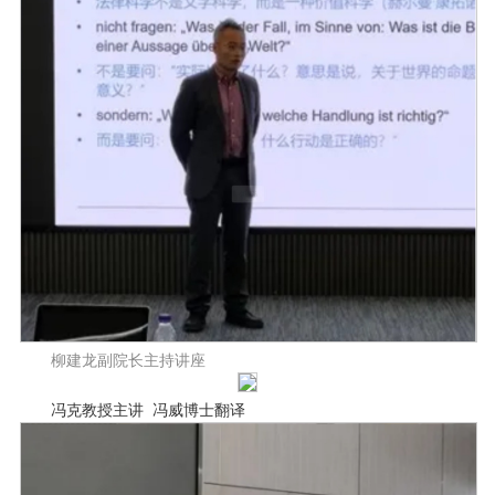
柳建龙副院长主持讲座
冯克教授主讲 冯威博
士
翻
译