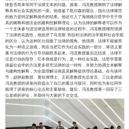
律是否简单等同于法律文本的问题。接着，冯克教授阐明了法律解
释具有社会实践性的一面。他借鉴了凯尔森的观点，指出法律规范
的效力是特定解释操作的结果。他还引入了海德格尔哲学中关于用
具的阐释和德沃金的建构性解释理论，认为法律的解释者可以作为
一个主体参与进法律适用和法律续造的过程中。冯克教授继而强调
了法律的实践性，他批评了马克斯·韦伯对法律的法学观和社会学观
的区分，认为这种区分扭曲了法律的视角。他强调，法律不能被简
化为一种语义游戏，而应当把它作为社会实践的一部分，将语义要
素与法律的行为引导功能联系起来。冯克教授最后总结道，法律不
仅是行动的指导，它本身就是行为，是一种社会实践。法哲学需要
借鉴社会学的方法更多研究法律的这一特性，并努力协调文本解释
与建构性解释，为全面理解法律及其解释提供理论基础。在与谈环
节，赵静副教授、黄钰洲博士、王莉君教授先后发言。三位老师就
冯克教授的讲座内容提出了自己的看法与疑问，同时也为各位同学
梳理了讲座的核心论点和主要脉络。随后，冯克教授逐一回应了三
位老师的评论，并期待与大家的下次交流。