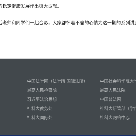
的稳定健康发展作出极大贡献。
后老师和同学们一起合影，大家都怀着不舍的心情为这一期的系列讲
中国法学网（法学所 国际法所）
中国社会科学院大
最高人民检察院
最高人民法院
习近平法治思想
中国普法网
社科大教务处
社科大研管部（学
社科大国际处
社科大网络中心