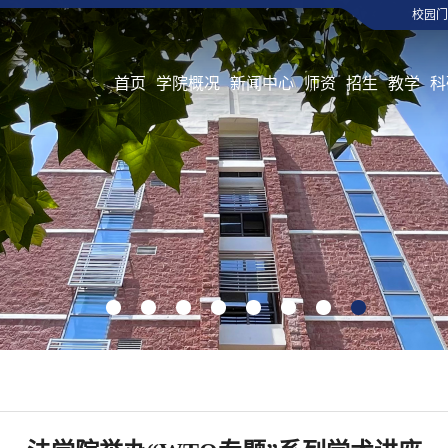
校园门
首页
学院概况
新闻中心
师资
招生
教学
科
1
2
3
4
5
6
7
8