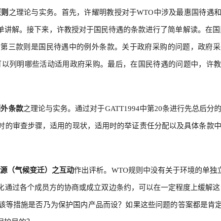
原则
之理论与实务。首先，许耀明教授对于WTO中涉及最惠国待遇
了简单讲解。接下来，许教授对于国民待遇的条款进行了简单解读。在国
条第三款则是国民待遇中的例外条款。关于政府采购的问题，政府采
可以列明哪些活动适用政府采购。最后，在国民待遇的问题中，许
例外条款
之理论与实务。通过对于GATT1994中第20条进行先总后
时的审查步骤，适用的现状，适用时的举证责任分配以及具体条款中
能源（气候变迁）之互动
作出评析。WTO规则中没有关于环境的单独
化通过各个成员方的协商或成立双边条约，可以在一定程度上缓解这
该等措施是否乃为保护国内产品而设？如果这些问题的答案都是肯