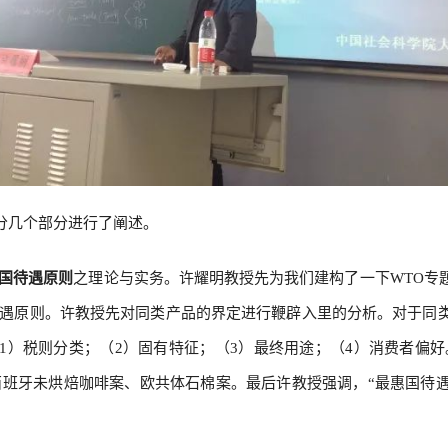
分几个部分进行了阐述。
国待遇原则
之理论与实务。许耀明教授先为我们建构了一下WTO专
待遇原则。许教授先对同类产品的界定进行鞭辟入里的分析。对于同
1）税则分类；（2）固有特征；（3）最终用途；（4）消费者偏好
拿大）、西班牙未烘焙咖啡案、欧共体石棉案。最后许教授强调，“最惠国待