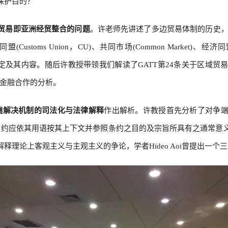
保护目的？
贸易即亚洲经贸整合的问题
。许老师先讲述了多边贸易体制的历史，又以优惠贸易安
同盟(Customs Union，CU)、共同市场(Common Market)、经济同盟
介绍了区域贸易协定及其内容。随后许教授带领我们解读了GATT第24条关
域金融合作的分析。
端解决机制的司法化与法律解释
作出解析。许教授首先分析了对争
条约应依其用语按其上下文并参照条约之目的及宗旨所具有之通常意
理论上客观主义与主观主义的争论，学者Hideo Aoi曾提出一个