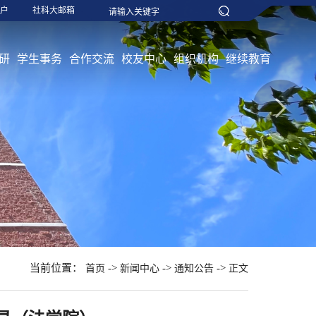
户
社科大邮箱
研
学生事务
合作交流
校友中心
组织机构
继续教育
当前位置：
->
->
->
首页
新闻中心
通知公告
正文