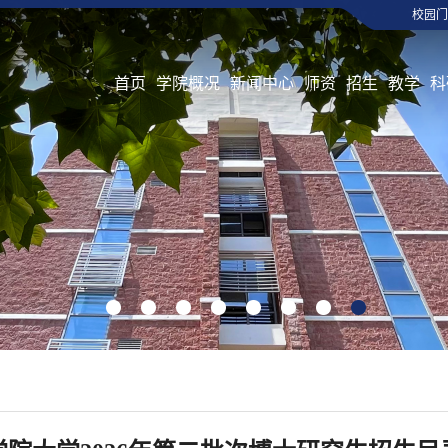
校园门
首页
学院概况
新闻中心
师资
招生
教学
科
1
2
3
4
5
6
7
8