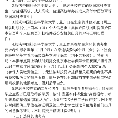
919”之间的；②报考军事院校的）；
2.报考中国社会科学院大学，且就读学校在京的应届本科毕业
生（含普通高校、成人高校、普通高校举办的成人高等学历教育等
应届本科毕业生）；
3.报考中国社会科学院大学，且户口在北京的其他考生（网上
确认时须提供户口本（薄）个人信息页〔集体户口须同时提供户口
本首页和个人信息页〕扫描件或公安机关出具的户籍证明扫描
件）；
4.报考中国社会科学院大学，且工作所在地在京的其他考生，
要求考生报名当年（1月-9月）在京连续缴纳6个月（含）以上社会
保险中的基本养老保险或基本医疗保险（均不含补缴）。特别说
明：本报考点网上确认时须提交北京市社会保障卡正反面扫描件及
2024年在京连续缴纳6个月（含）以上社会保险的个人权益记录
（参保人员缴费信息），无法按时按要求提供相关证明的考生不具
有我校报考点的报考资格，请务必在10月28日前在中国研招网报名
期间改报其他报考点，否则后果自负。
5.就读学校在京的二学位考生（应届毕业生参照条件1；非应届
毕业生应以已经取得的学历，按“非应届本科毕业生”身份报考，考
生来源信息选择“其他人员”，须备注“XX学校二学位在读”，网上确
认时须提供二学位在读证明及第二学士学位就读单位培养部门出具
的同意报考证明，不用提交户籍或社保证明。）
（二）选择其他考点