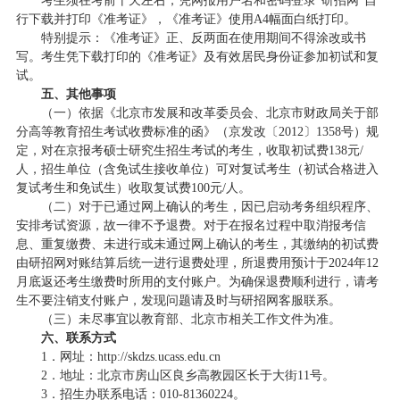
考生须在考前十天左右，凭网报用户名和密码登录“研招网”自
行下载并打印《准考证》，《准考证》使用A4幅面白纸打印。
特别提示：《准考证》正、反两面在使用期间不得涂改或书
写。考生凭下载打印的《准考证》及有效居民身份证参加初试和复
试。
五、其他事项
（一）依据《北京市发展和改革委员会、北京市财政局关于部
分高等教育招生考试收费标准的函》（京发改〔2012〕1358号）规
定，对在京报考硕士研究生招生考试的考生，收取初试费138元/
人，招生单位（含免试生接收单位）可对复试考生（初试合格进入
复试考生和免试生）收取复试费100元/人。
（二）对于已通过网上确认的考生，因已启动考务组织程序、
安排考试资源，故一律不予退费。对于在报名过程中取消报考信
息、重复缴费、未进行或未通过网上确认的考生，其缴纳的初试费
由研招网对账结算后统一进行退费处理，所退费用预计于2024年12
月底返还考生缴费时所用的支付账户。为确保退费顺利进行，请考
生不要注销支付账户，发现问题请及时与研招网客服联系。
（三）未尽事宜以教育部、北京市相关工作文件为准。
六、联系方式
1．网址：http://skdzs.ucass.edu.cn
2．地址：北京市房山区良乡高教园区长于大街11号。
3．招生办联系电话：010-81360224。