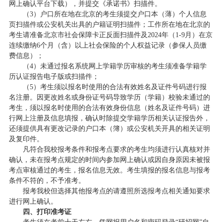
网上确认平台下载），并提交《承诺书》扫描件。
（3）户口所在地在北京的考生须提交户口本（薄）个人信息
页扫描件或公安机关出具的户籍证明扫描件；工作所在地在北京的
考生请准备北京市社会保障卡正反面扫描件及2024年（1-9月）在京
连续缴纳6个月（含）以上社会保险的个人权益记录（参保人员缴
费信息）；
（4）未通过报名系统网上学籍学历审核的考生须准备学籍学
历认证报告电子版或扫描件；
（5）考生须以报名时使用的合法有效姓名及证件号码进行报
名注册。因更改姓名或身份证号码导致学历（学籍）校验未通过的
考生，须以报名时使用的合法有效身份信息（姓名及证件号码）进
行网上注册及信息填报，确认时除提交学籍学历相关认证报告外，
还须提供具有更改记录的户口本（簿）或公安机关开具的相关证明
及复印件。
凡符合我校报考条件和报考点要求的考生均须进行认真核对并
确认，未在报考点规定的时间内参加网上确认或因自身原因未被报
考点审核通过的考生，报名信息无效。考生填报的报名信息与报考
条件不符的，不予准考。
报考我校但选择其他报考点的请遵照所选报考点相关通知要求
进行网上确认。
四、打印准考证