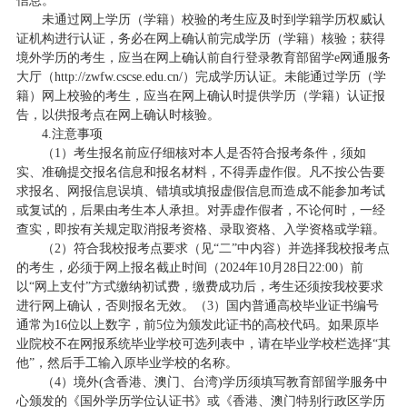
信息。
未通过网上学历（学籍）校验的考生应及时到学籍学历权威认
证机构进行认证，务必在网上确认前完成学历（学籍）核验；获得
境外学历的考生，应当在网上确认前自行登录教育部留学e网通服务
大厅（http://zwfw.cscse.edu.cn/）完成学历认证。未能通过学历（学
籍）网上校验的考生，应当在网上确认时提供学历（学籍）认证报
告，以供报考点在网上确认时核验。
4.注意事项
（1）考生报名前应仔细核对本人是否符合报考条件，须如
实、准确提交报名信息和报名材料，不得弄虚作假。凡不按公告要
求报名、网报信息误填、错填或填报虚假信息而造成不能参加考试
或复试的，后果由考生本人承担。对弄虚作假者，不论何时，一经
查实，即按有关规定取消报考资格、录取资格、入学资格或学籍。
（2）符合我校报考点要求（见“二”中内容）并选择我校报考点
的考生，必须于网上报名截止时间（2024年10月28日22:00）前
以“网上支付”方式缴纳初试费，缴费成功后，考生还须按我校要求
进行网上确认，否则报名无效。（3）国内普通高校毕业证书编号
通常为16位以上数字，前5位为颁发此证书的高校代码。如果原毕
业院校不在网报系统毕业学校可选列表中，请在毕业学校栏选择“其
他”，然后手工输入原毕业学校的名称。
（4）境外(含香港、澳门、台湾)学历须填写教育部留学服务中
心颁发的《国外学历学位认证书》或《香港、澳门特别行政区学历