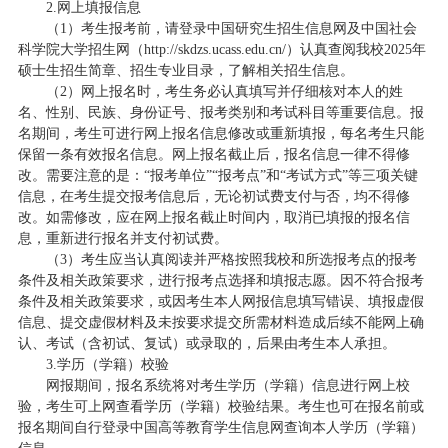
2.网上填报信息
（1）考生报考前，请登录中国研究生招生信息网及中国社会
科学院大学招生网（http://skdzs.ucass.edu.cn/）认真查阅我校2025年
硕士生招生简章、招生专业目录，了解相关招生信息。
（2）网上报名时，考生务必认真填写并仔细核对本人的姓
名、性别、民族、身份证号、报考类别和考试科目等重要信息。报
名期间，考生可进行网上报名信息修改或重新填报，每名考生只能
保留一条有效报名信息。网上报名截止后，报名信息一律不得修
改。需要注意的是：“报考单位”“报考点”和“考试方式”等三项关键
信息，在考生提交报考信息后，无论初试费支付与否，均不得修
改。如需修改，应在网上报名截止时间内，取消已填报的报名信
息，重新进行报名并支付初试费。
（3）考生应当认真阅读并严格按照我校和所选报考点的报考
条件及相关政策要求，进行报考点选择和填报志愿。因不符合报考
条件及相关政策要求，或因考生本人网报信息填写错误、填报虚假
信息、提交虚假材料及未按要求提交所需材料造成后续不能网上确
认、考试（含初试、复试）或录取的，后果由考生本人承担。
3.学历（学籍）校验
网报期间，报名系统将对考生学历（学籍）信息进行网上校
验，考生可上网查看学历（学籍）校验结果。考生也可在报名前或
报名期间自行登录中国高等教育学生信息网查询本人学历（学籍）