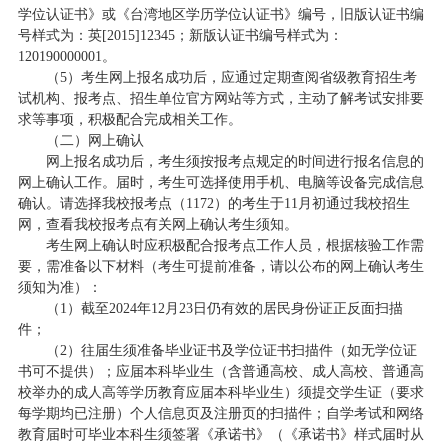
学位认证书》或《台湾地区学历学位认证书》编号，旧版认证书编
号样式为：英[2015]12345；新版认证书编号样式为：
120190000001。
（5）考生网上报名成功后，应通过定期查阅省级教育招生考
试机构、报考点、招生单位官方网站等方式，主动了解考试安排要
求等事项，积极配合完成相关工作。
（二）网上确认
网上报名成功后，考生须按报考点规定的时间进行报名信息的
网上确认工作。届时，考生可选择使用手机、电脑等设备完成信息
确认。请选择我校报考点（1172）的考生于11月初通过我校招生
网，查看我校报考点有关网上确认考生须知。
考生网上确认时应积极配合报考点工作人员，根据核验工作需
要，需准备以下材料（考生可提前准备，请以公布的网上确认考生
须知为准）：
（1）截至2024年12月23日仍有效的居民身份证正反面扫描
件；
（2）往届生须准备毕业证书及学位证书扫描件（如无学位证
书可不提供）；应届本科毕业生（含普通高校、成人高校、普通高
校举办的成人高等学历教育应届本科毕业生）须提交学生证（要求
每学期均已注册）个人信息页及注册页的扫描件；自学考试和网络
教育届时可毕业本科生须签署《承诺书》（《承诺书》样式届时从