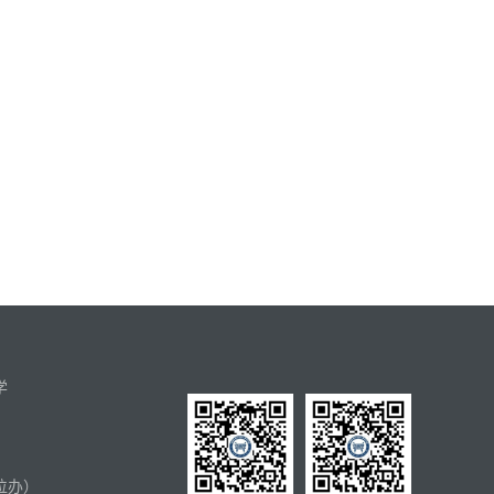
学
位办）