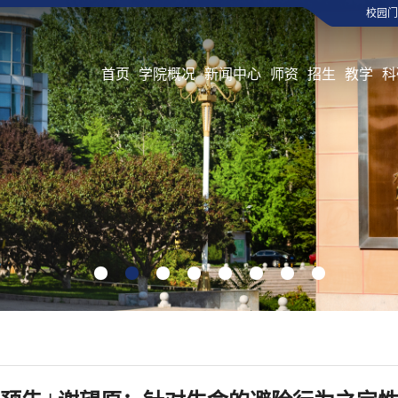
校园门
首页
学院概况
新闻中心
师资
招生
教学
科
1
2
3
4
5
6
7
8