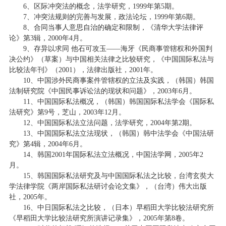
6、区际冲突法的概念，法学研究，1999年第5期。
7、冲突法规则的完善与发展，政法论坛，1999年第6期。
8、合同当事人意思自治的确定和限制，《清华大学法律评
论》第3辑，2000年4月。
9、存异以求同 他石可攻玉——海牙《民商事管辖权和外国判
决公约》（草案）与中国相关法律之比较研究，《中国国际私法与
比较法年刊》（2001），法律出版社，2001年。
10、中国涉外民商事案件管辖权的立法及实践，（韩国）韩国
法制研究院《中国民事诉讼法的现状和问题》，2003年6月。
11、中国国际私法概况，（韩国）韩国国际私法学会《国际私
法研究》第9号，芝山，2003年12月。
12、中国国际私法立法问题，法学研究，2004年第2期。
13、中国国际私法立法现状，（韩国）韩中法学会《中国法研
究》第4辑，2004年6月。
14、韩国2001年国际私法立法概况，中国法学网，2005年2
月。
15、韩国国际私法研究及与中国国际私法之比较，台湾玄奘大
学法律学院《两岸国际私法研讨会论文集》，（台湾）伟大出版
社，2005年。
16、中日国际私法之比较，（日本）早稻田大学比较法研究所
《早稻田大学比较法研究所演讲记录集》，2005年第8卷。