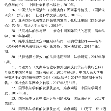
热点与前沿》，中国社会科学出版社，2012年。
26、中国法院审理涉外（涉港澳台）民商案件情况，《国际法
研究》（第八卷），社会科学文献出版社，2013年。
27、亚洲国际私法在合同领域的发展，孔庆江主编《国际法评
论》第4卷，清华大学出版社，2013年。
28、法院地法的纵与限——兼论中国国际私法的态度，清华法
学，2013年第4期。
29、继承准据法确定中区别制与同一制的理性抉择——兼评
《涉外民事关系法律适用法》第31条，国际法研究，2014年第1
期。
30、法律选择协议效力的法律适用辩释，法学研究，2015年第
6期。
31、再论海牙《民商事管辖权和外国判决的承认与执行公约》
草案及中国的考量，国际法研究，2016年第6期。中国人民大学书
报资料中心复印报刊资料D416《国际法学》2017年第05期全文转
载。中国社会科学网全文转载，2017年8月31日。
32、国际私法学科的发展及热点、难点问题，中国法学网首
发，2017年5月。
33、国际民事诉讼中滥用诉权问题浅析，国际法研究，2017年
第6期。
34、国际私法学科的发展及热点、难点问题，1.1万字，载《迈