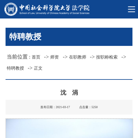
特聘教授
当前位置 :
->
->
->
->
首页
师资
在职教师
按职称检索
->
特聘教授
正文
沈 涓
发布日期：2021-03-17 点击量：
5250