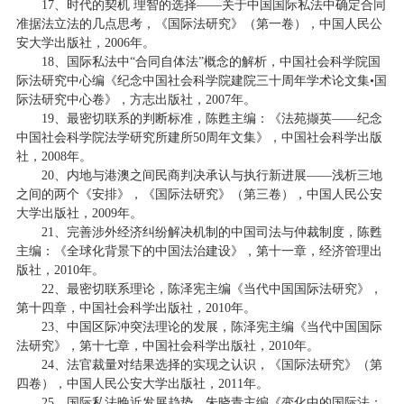
17、时代的契机 理智的选择——关于中国国际私法中确定合同
准据法立法的几点思考，《国际法研究》（第一卷），中国人民公
安大学出版社，2006年。
18、国际私法中“合同自体法”概念的解析，中国社会科学院国
际法研究中心编《纪念中国社会科学院建院三十周年学术论文集•国
际法研究中心卷》，方志出版社，2007年。
19、最密切联系的判断标准，陈甦主编：《法苑撷英——纪念
中国社会科学院法学研究所建所50周年文集》，中国社会科学出版
社，2008年。
20、内地与港澳之间民商判决承认与执行新进展——浅析三地
之间的两个《安排》，《国际法研究》（第三卷），中国人民公安
大学出版社，2009年。
21、完善涉外经济纠纷解决机制的中国司法与仲裁制度，陈甦
主编：《全球化背景下的中国法治建设》，第十一章，经济管理出
版社，2010年。
22、最密切联系理论，陈泽宪主编《当代中国国际法研究》，
第十四章，中国社会科学出版社，2010年。
23、中国区际冲突法理论的发展，陈泽宪主编《当代中国国际
法研究》，第十七章，中国社会科学出版社，2010年。
24、法官裁量对结果选择的实现之认识，《国际法研究》（第
四卷），中国人民公安大学出版社，2011年。
25、国际私法晚近发展趋势，朱晓青主编《变化中的国际法：