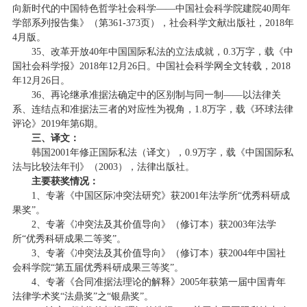
向新时代的中国特色哲学社会科学——中国社会科学院建院40周年
学部系列报告集》（第361-373页），社会科学文献出版社，2018年
4月版。
35、改革开放40年中国国际私法的立法成就，0.3万字，载《中
国社会科学报》2018年12月26日。中国社会科学网全文转载，2018
年12月26日。
36、再论继承准据法确定中的区别制与同一制——以法律关
系、连结点和准据法三者的对应性为视角，1.8万字，载《环球法律
评论》2019年第6期。
三、译文：
韩国2001年修正国际私法（译文），0.9万字，载《中国国际私
法与比较法年刊》（2003），法律出版社。
主要获奖情况：
1、专著《中国区际冲突法研究》获2001年法学所“优秀科研成
果奖”。
2、专著《冲突法及其价值导向》（修订本）获2003年法学
所“优秀科研成果二等奖”。
3、专著《冲突法及其价值导向》（修订本）获2004年中国社
会科学院“第五届优秀科研成果三等奖”。
4、专著《合同准据法理论的解释》2005年获第一届中国青年
法律学术奖“法鼎奖”之“银鼎奖”。