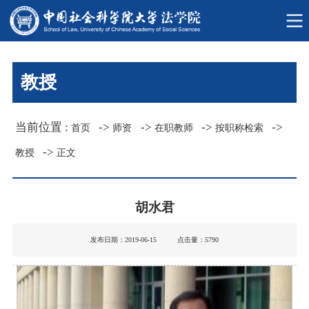
教授
当前位置 :
->
->
->
->
首页
师资
在职教师
按职称检索
->
教授
正文
胡水君
发布日期：2019-06-15 点击量：
5790