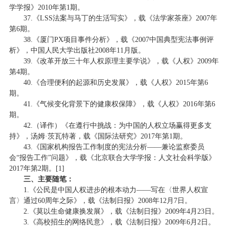
学学报》2010年第1期。
37.《LSS法案与马丁的生活写实》，载《法学家茶座》2007年
第6期。
38.《厦门PX项目事件分析》，载《2007中国典型宪法事例评
析》，中国人民大学出版社2008年11月版。
39.《改革开放三十年人权原理主要学说》，载《人权》2009年
第4期。
40.《合理便利的起源和历史发展》，载《人权》2015年第6
期。
41.《气候变化背景下的健康权保障》，载《人权》2016年第6
期。
42.（译作）《在遵行中挑战：为中国的人权立场赢得更多支
持》，汤姆·茨瓦特著，载《国际法研究》2017年第1期。
43.《国家机构报告工作制度的宪法分析——兼论监察委员
会“报告工作”问题》，载《北京联合大学学报：人文社会科学版》
2017年第2期。[1]
三、主要随笔：
1.《公民是中国人权进步的根本动力——写在〈世界人权宣
言〉通过60周年之际》，载《法制日报》2008年12月7日。
2.《莫以生命健康换发展》，载《法制日报》2009年4月23日。
3.《高校招生的网络民意》，载《法制日报》2009年6月2日。