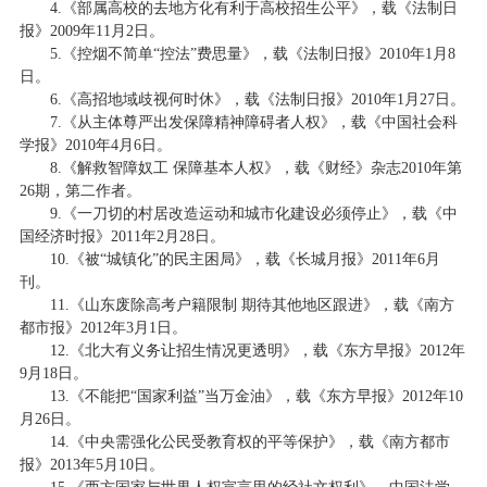
4.《部属高校的去地方化有利于高校招生公平》，载《法制日
报》2009年11月2日。
5.《控烟不简单“控法”费思量》，载《法制日报》2010年1月8
日。
6.《高招地域歧视何时休》，载《法制日报》2010年1月27日。
7.《从主体尊严出发保障精神障碍者人权》，载《中国社会科
学报》2010年4月6日。
8.《解救智障奴工 保障基本人权》，载《财经》杂志2010年第
26期，第二作者。
9.《一刀切的村居改造运动和城市化建设必须停止》，载《中
国经济时报》2011年2月28日。
10.《被“城镇化”的民主困局》，载《长城月报》2011年6月
刊。
11.《山东废除高考户籍限制 期待其他地区跟进》，载《南方
都市报》2012年3月1日。
12.《北大有义务让招生情况更透明》，载《东方早报》2012年
9月18日。
13.《不能把“国家利益”当万金油》，载《东方早报》2012年10
月26日。
14.《中央需强化公民受教育权的平等保护》，载《南方都市
报》2013年5月10日。