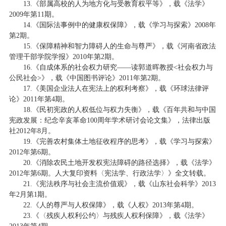
13.《部属高校的人为地方化与受教育权平等》，载《法学》
2009年第11期。
14.《国际法事例中的健康权保障》，载《学习与探索》2008年
第2期。
15.《保障精神和智力障碍人的生命与尊严》，载《河南省政法
管理干部学院学报》2010年第2期。
16.《自成体系的社会权力研究——读郭道晖教授<社会权力与
公民社会>》，载《中国图书评论》2011年第2期。
17.《美国企业法人在宪法上的权利考察》，载《环球法律评
论》2011年第4期。
18.《民初宪政的人权低位与权力失衡》，载《百年共和与中国
宪政发展：纪念辛亥革命100周年学术研讨会论文集》，法律出版
社2012年8月。
19.《完善农村集体土地征收程序的思考》，载《学习与探索》
2012年第6期。
20.《消除农民土地开发权宪法障碍的路径选择》，载《法学》
2012年第6期。人大复印资料〈宪法学、行政法学〉》全文转载。
21.《宪法秩序与社会主流价值观》，载《山东社会科学》2013
年2月第1期。
22.《人的尊严与人权保障》，载《人权》2013年第4期。
23.《〈残疾人权利公约〉与残疾人权利保障》，载《法学》