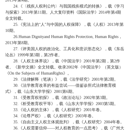
2013年第4期。
24.《〈残疾人权利公约〉与我国残疾模式的转换》，载《学习
与探索》2013年第11期。人大复印资料《国际法学》2014年第4期
全文转载。
25.《宪法上的“人”与中国的人权保障》，载《人权》2013年第
10期。
26.Human Dignityand Human Rights Protection, Human Rights，
2013年第8期。
27.《评美国人权的政治化、工具化和意识形态化》，载《东岳
论丛》1999年第3期，第2作者。
28.《人权主体界说》，载《中国法学》2001年第2期，第2作
者。《新华文摘》全文转载。收录2002年《中国法学》（英文版）
《On the Subjects of HumanRights》。
29.《法律解释（笔谈）》，载《法学研究》2001年第2期。
30.《法学教育改革的有益尝试——借鉴诊所式法律教育模
式》，载《山东大学学报》2001第6期。
31.《受教育权初探》，载《政法论坛》2002年第3期。
32.《析受教育权平等》，载《山东大学学报》2003第5期。
33.《论人权的主体》，载《人权研究》2001年卷。
34.《论尊严权》，载《人权研究》2003年卷。
35.《自由主义人权主体观批判》，载《人权研究》2004年卷。
36.《人权需要信仰——对人权教育的一点思考》，载《广州大