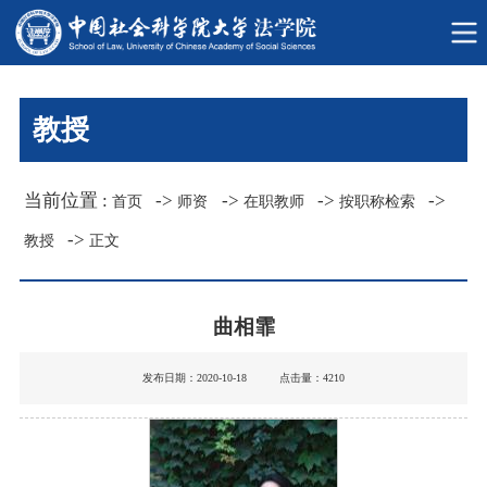
教授
当前位置 :
->
->
->
->
首页
师资
在职教师
按职称检索
->
教授
正文
曲相霏
发布日期：2020-10-18 点击量：
4210