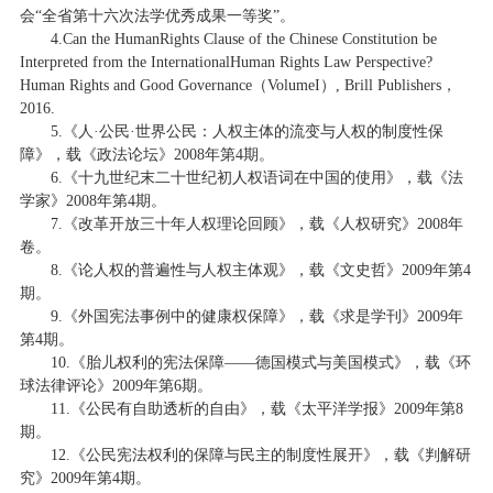
会“全省第十六次法学优秀成果一等奖”。
4.Can the HumanRights Clause of the Chinese Constitution be
Interpreted from the InternationalHuman Rights Law Perspective?
Human Rights and Good Governance（VolumeI）, Brill Publishers，
2016.
5.《人·公民·世界公民：人权主体的流变与人权的制度性保
障》，载《政法论坛》2008年第4期。
6.《十九世纪末二十世纪初人权语词在中国的使用》，载《法
学家》2008年第4期。
7.《改革开放三十年人权理论回顾》，载《人权研究》2008年
卷。
8.《论人权的普遍性与人权主体观》，载《文史哲》2009年第4
期。
9.《外国宪法事例中的健康权保障》，载《求是学刊》2009年
第4期。
10.《胎儿权利的宪法保障——德国模式与美国模式》，载《环
球法律评论》2009年第6期。
11.《公民有自助透析的自由》，载《太平洋学报》2009年第8
期。
12.《公民宪法权利的保障与民主的制度性展开》，载《判解研
究》2009年第4期。