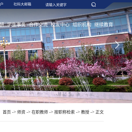
户
社科大邮箱
研
学生事务
合作交流
校友中心
组织机构
继续教育
：
->
->
->
->
->
首页
师资
在职教师
按职称检索
教授
正文