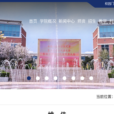
校园门
首页
学院概况
新闻中心
师资
招生
教学
科
1
2
3
4
5
6
7
8
当前位置