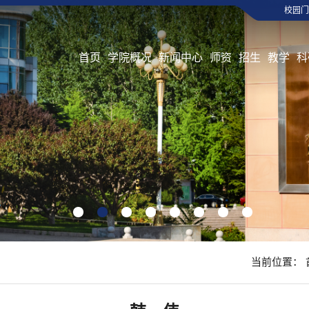
校园门
首页
学院概况
新闻中心
师资
招生
教学
科
1
2
3
4
5
6
7
8
当前位置：