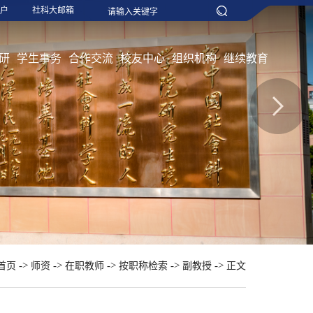
户
社科大邮箱
研
学生事务
合作交流
校友中心
组织机构
继续教育
->
->
->
->
->
首页
师资
在职教师
按职称检索
副教授
正文