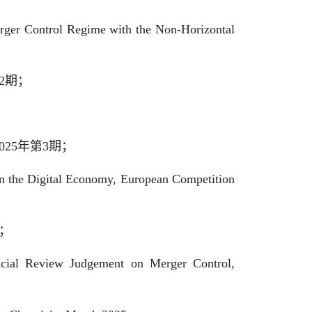
rger Control Regime with the Non-Horizontal
2期；
25年第3期；
n the Digital Economy, European Competition
期；
icial Review Judgement on Merger Control,