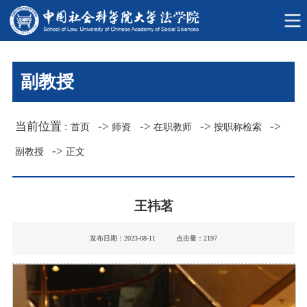
副教授
当前位置 :
->
->
->
->
首页
师资
在职教师
按职称检索
->
副教授
正文
王祎茗
发布日期：2023-08-11 点击量：
2197