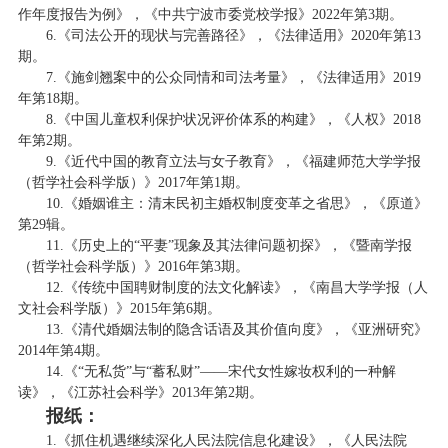
作年度报告为例》，《中共宁波市委党校学报》2022年第3期。
6.《司法公开的现状与完善路径》，《法律适用》2020年第13
期。
7.《施剑翘案中的公众同情和司法考量》，《法律适用》2019
年第18期。
8.《中国儿童权利保护状况评价体系的构建》，《人权》2018
年第2期。
9.《近代中国的教育立法与女子教育》，《福建师范大学学报
（哲学社会科学版）》2017年第1期。
10.《婚姻谁主：清末民初主婚权制度变革之省思》，《原道》
第29辑。
11.《历史上的“平妻”现象及其法律问题初探》，《暨南学报
（哲学社会科学版）》2016年第3期。
12.《传统中国聘财制度的法文化解读》，《南昌大学学报（人
文社会科学版）》2015年第6期。
13.《清代婚姻法制的隐含话语及其价值向度》，《亚洲研究》
2014年第4期。
14.《“无私货”与“蓄私财”——宋代女性嫁妆权利的一种解
读》，《江苏社会科学》2013年第2期。
报纸：
1.《抓住机遇继续深化人民法院信息化建设》，《人民法院