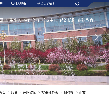
户
社科大邮箱
研
学生事务
合作交流
校友中心
组织机构
继续教育
->
->
->
->
->
首页
师资
在职教师
按职称检索
副教授
正文