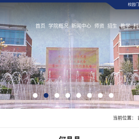
校园门
首页
学院概况
新闻中心
师资
招生
教学
科
1
2
3
4
5
6
7
8
当前位置：