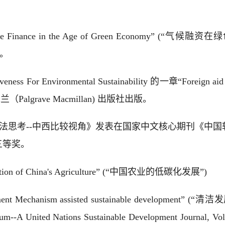
ate Finance in the Age of Green Economy” 
刊。
For Environmental Sustainability 的一章“Foreign aid for
grave Macmillan) 出版社出版。
法思考--中西比较视角》发表在国家中文核心期刊《中国软科
三等奖。
on of China's Agriculture” (“中国农业的低碳化发展”)
opment Mechanism assisted sustainable devel
United Nations Sustainable Development Journal, Vol