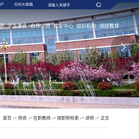
户
社科大邮箱
研
学生事务
合作交流
校友中心
组织机构
继续教育
：
->
->
->
->
->
首页
师资
在职教师
按职称检索
讲师
正文