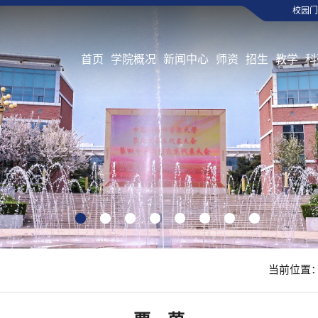
校园门
首页
学院概况
新闻中心
师资
招生
教学
科
1
2
3
4
5
6
7
8
当前位置