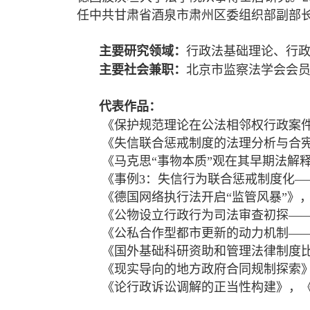
任中共甘肃省酒泉市肃州区委组织部副部
主要研究领域：
行政法基础理论、行
主要社会兼职：
北京市监察法学会会
代表作品：
《保护规范理论在公法相邻权行政案件
《失信联合惩戒制度的法理分析与合宪
《马克思“事物本质”观在其早期法解释
《事例3：失信行为联合惩戒制度化——
《德国网络执行法开启“监管风暴”》，
《公物设立行政行为司法审查初探——
《公私合作型都市更新的动力机制——
《国外基础科研资助和管理法律制度比
《现实导向的地方政府合同规制探索》
《论行政诉讼调解的正当性构建》，《行