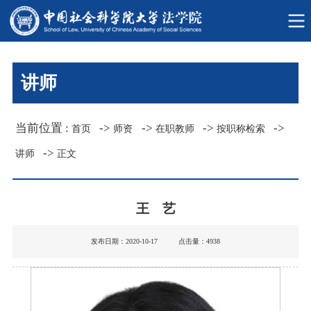
讲师
当前位置 :
->
->
->
->
首页
师资
在职教师
按职称检索
->
讲师
正文
王 艺
发布日期：2020-10-17 点击量：
4938