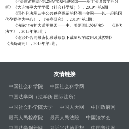
《<法律适用法>第29条司法问题探因——基于法语言学的分
析》《大连海事大学学报（社会科学版）》，2019年第6期；
《国外判决承认中公共秩序保留的怪圈与突围——以一起跨国
代孕案件为中心》，《法商研究》，2018年第1期；
《法院地法扩大适用探因——中、美两国比较研究》，《现代
法学》，2015年第3期；
《论涉外合同最密切联系条款下裁量权的滥用及其控制》，
《法商研究》，2015年第2期。
友情链接
中国社会科学院
中国社会科学网
中国法学网（法学所 国际法所）
中国社会科学院大学
中国人大网
中国政府网
最高人民检察院
最高人民法院
中国法学会
中国法学创新网
习近平法治思想
中国普法网