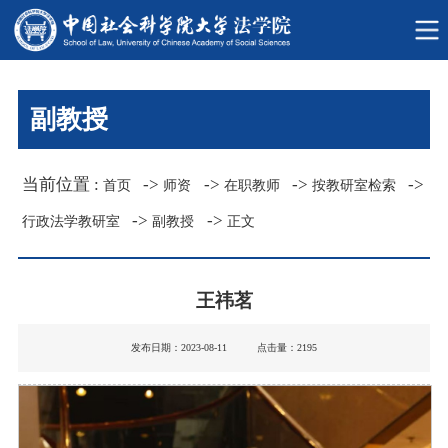
副教授
当前位置 :
->
->
->
->
首页
师资
在职教师
按教研室检索
->
->
行政法学教研室
副教授
正文
王祎茗
发布日期：2023-08-11 点击量：
2195