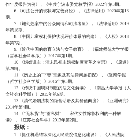
作年度报告为例》，《中共宁波市委党校学报》2022年第3期。
6.《司法公开的现状与完善路径》，《法律适用》2020年第13
期。
7.《施剑翘案中的公众同情和司法考量》，《法律适用》2019
年第18期。
8.《中国儿童权利保护状况评价体系的构建》，《人权》2018
年第2期。
9.《近代中国的教育立法与女子教育》，《福建师范大学学报
（哲学社会科学版）》2017年第1期。
10.《婚姻谁主：清末民初主婚权制度变革之省思》，《原道》
第29辑。
11.《历史上的“平妻”现象及其法律问题初探》，《暨南学报
（哲学社会科学版）》2016年第3期。
12.《传统中国聘财制度的法文化解读》，《南昌大学学报（人
文社会科学版）》2015年第6期。
13.《清代婚姻法制的隐含话语及其价值向度》，《亚洲研究》
2014年第4期。
14.《“无私货”与“蓄私财”——宋代女性嫁妆权利的一种解
读》，《江苏社会科学》2013年第2期。
报纸：
1.《抓住机遇继续深化人民法院信息化建设》，《人民法院