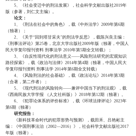
5、《社会变迁中的刑法发展》，社会科学文献出版社2019年
版（参著，刘仁文主编）。
论文：
1、《刑法在社会中的角色》，载《中外法学》2009年第6期
（独著）；
2、《关于“回到塔甘采夫”的刑法学反思》，载陈兴良主编：
《刑事法评论》第25卷，北京大学出版社2009年版（独著，中国人
民大学复印报刊资料 刑事法学 2010年第5期全文转载）；
3、《自反性现代化的刑法意义——风险刑法研究的宏观知识
路径探索》，载《政治与法律》2014年第4期（独著，中国人民大
学复印报刊资料 刑事法学 2014年第6期全文转载）
4、《风险刑法的社会基础》，载《政法论坛》2014年第3期
（合著，第二作者）；
5、《现代刑法的风险转向——兼评中国当下的刑法观》，载
《西南民族大学学报 （人文社科版）》2018年第12期（独著）。
6、《犯罪论体系的评价标准》，载《环球法律评论》2023年
第6期（独著）
研究报告：
《新科技革命时代的犯罪形势与预测》，载田禾、吕艳彬主
编：《中国刑事法治（2002—2016）》，社会科学文献出版社2017
年版（独著）。