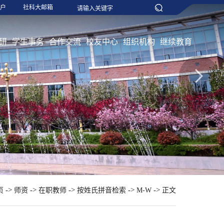
户
社科大邮箱
研
学生事务
合作交流
校友中心
组织机构
继续教育
->
->
->
->
->
页
师资
在职教师
按姓氏拼音检索
M-W
正文