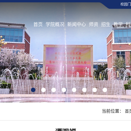
校园门
首页
学院概况
新闻中心
师资
招生
教学
科
1
2
3
4
5
6
7
8
当前位置：
首