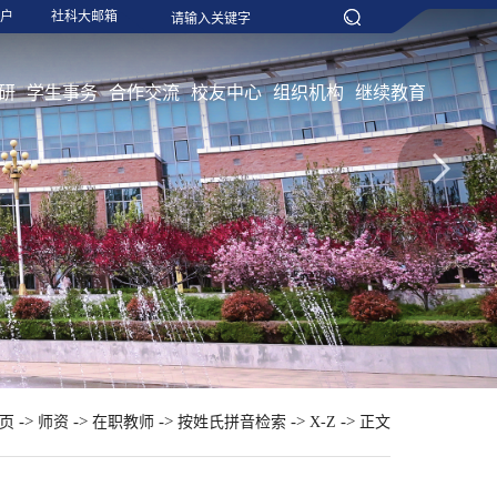
户
社科大邮箱
研
学生事务
合作交流
校友中心
组织机构
继续教育
->
->
->
->
->
页
师资
在职教师
按姓氏拼音检索
X-Z
正文