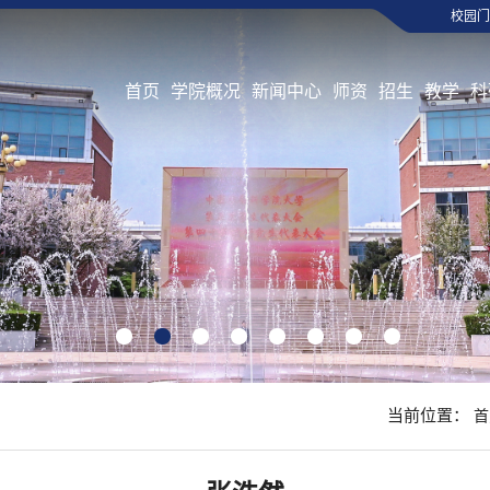
校园门
首页
学院概况
新闻中心
师资
招生
教学
科
1
2
3
4
5
6
7
8
当前位置：
首