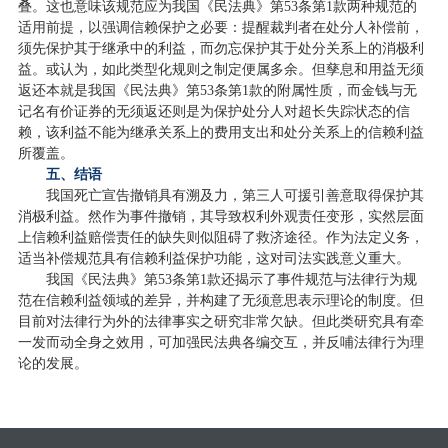
叠。这也意味该规范应为我国《民法典》第53条第1款两种规范的
适用前提，以强调信赖保护之必要：提醒裁判者在处分人补偿前，
须先保护其于继承中的利益，而勿忘保护其于处分关系上的消极利
益。或认为，如此类型化规则之制定便属多余。但孳息和用益无须
返还本就是我国《民法典》第53条第1款的附属性质，而金钱与无
记名有价证券的无须返还则是为保护处分人对超长失踪状态的信
赖，该利益不能为继承关系上的费用支出和处分关系上的信赖利益
所覆盖。
五、结语
我国死亡宣告撤销具有溯及力，第三人可援引善意取得保护其
消极利益。然作为事件撤销，其导致权利外观责任变形，实然层面
上信赖利益赔偿责任的缺失则似阻碍了救济途径。作为法定义务，
适当补偿规范具有信赖利益保护功能，这对司法实践意义重大。
我国《民法典》第53条第1款还揭示了事件规范与法律行为规
范在信赖利益领域的差异，并构建了无须意思表示理论的制度。但
目前对法律行为外的法律事实之研究非常欠缺。但此类研究具有牵
一发而动全身之效用，可加强民法典各编交互，并反哺法律行为理
论的发展。