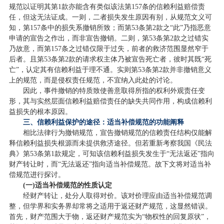
规范以证明其第1款亦能含有类似该法第157条的信赖利益赔偿责
任，但这无法证成。一则，二者损失发生原因有别，从规范文义可
知，第157条中的损失系撤销所致；而第53条第2款之“此”乃指恶意
申请的宣告之作出，而非宣告撤销。二则，第53条第2款之过错实
乃故意，而第157条之过错仅限于过失，前者的救济范围显然窄于
后者。且第53条第2款的请求权主体乃被宣告死亡者，彼时其既“死
亡”，认定其有信赖利益于理不通。实则第53条第2款并非撤销意义
上的规范，而是侵权责任规范，不宜纳入此处的讨论。
因此，事件撤销的特质致使善意取得所指的权利外观责任变
形，其与实然层面信赖利益赔偿责任的缺失共同作用，构成信赖利
益损失的根本原因。
三、信赖利益保护的途径：适当补偿规范的功能阐释
相比法律行为撤销规范，宣告撤销规范的信赖责任结构仅能解
释信赖利益损失根源而未提供救济途径。但若重新考察我国《民法
典》第53条第1款规定，可知该信赖利益损失发生于“无法返还”指向
财产转让时，而“无法返还”指向适当补偿规范。故下文将对适当补
偿规范进行探讨。
(一)适当补偿规范的性质认定
经财产转让，处分人取得对价。该对价理应由适当补偿规范调
整，但学界和实务界却常将之适用于返还财产规范，这显然错误。
首先，财产范围大于物，返还财产规范实为“物权性的回复原状”，