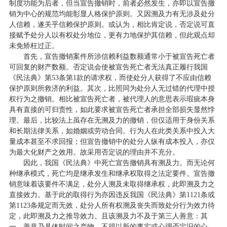
制度功能为后者，但当宣告撤销时，前者必然发生，亦即以宣告撤
销为中心的规范均能彰显人格保护原则。又因溯及力有无涉及处分
人信赖，遂关乎信赖保护原则。或认为，相比肯定说，否定说可直
接赋予处分人以有权处分地位，更有力地保护其信赖，但此观点却
未免矫枉过正。
首先，宣告撤销案件所涉信赖利益数额通常小于被宣告死亡者
可回复的财产数额。否定说会使被宣告死亡者无法真正履行我国
《民法典》第53条第1款的请求权，而使处分人获得了不应由信赖
保护原则所救济的利益。其次，比照同为处分人无过错的代理中授
权行为之撤销。相比被宣告死亡者，被代理人的意思表示瑕疵本身
具有直接的可归责性，如此要求被宣告死亡者承担全部损失显然悖
理。最后，比较法上虽存在无溯及力的撤销，但仅适用于身份关系
和长期法律关系，如婚姻或劳动合同。行为人在此类关系中投入大
量成本甚至不求回报；但宣告撤销中的处分人纵有成本投入，亦仅
为最大化财产之效用。故采用否定说的理由并不充分。
因此，我国《民法典》中死亡宣告撤销具有溯及力。而无论何
种继承模式，死亡均是继承发生和继承权取得之法定要件。宣告撤
销意味着该要件不满足，处分人溯及未取得继承权，此即溯及力之
直接效力。基于此的取得行为亦因违反我国《民法典》第1121条或
第1123条规定而无效，处分人所有权溯及丧失而致处分行为效力待
定，此即溯及力之推导效力。且该溯及力不及于第三人善意：其
一，善意乃具体时间之产物，不得以新的事实或心理否定旧的心