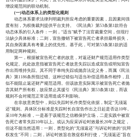
增设规范间的联动机制。
(一)动态体系上的类型化规则
动态体系要求法律列明裁判所应考虑的重要因素，且因素间强
度有别，为权衡裁判提供平台支持。《民法典》第53条第1款符合
动态体系的引入条件：一则，“适当”赋予了法官裁量空间，但现行
法缺少具体标准；二则，宣告撤销下被宣告死亡者承担最终损失，
其自身因素具有考量上的优先性。基于此，可对第53条第1款的适
用制定两种规则。
第一，根据被宣告死亡者的故意，对返还财产规范适用作类型
化规定。此处故意指被宣告死亡者故意失踪以造成宣告或明知宣告
作出而维持失踪。其不同于单纯失踪或抛弃法定义务，而属《民法
典》第1186条所指过错。这种过错似与适当补偿适用条件相悖，且
似不能阻止返还财产规范适用。但该故意实际寓示被宣告死亡者抛
弃其财产所有权，故应禁止其援引《民法典》第53条第1款，而该
规则不会对规范正常适用造成不利影响。
在非故意类型中，则以失踪时长作类型化依据，制定“无须返
还”规则。具体区分标准是失踪时长自宣告作出之日起是否达10年。
采10年为标准，一是基于该规范之信赖保护立场，二是实践中被宣
告死亡者常失踪10年以上。或认为应采诉讼时效最长20年之规定，
但这不能当然适用：一则，类型化的“无须返还”与诉讼时效的“抗辩
权发生”不同；二则，诉讼时效旨在敦促权利行使，“无须返还”旨在