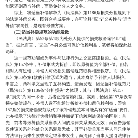
能返还则适当补偿，而豁免处分人之义务。
综上，将适当补偿解释为《民法典》第1186条损失分担规则下
的法定补偿义务，既符合构成要件，亦可诠释“应当”义务性与“适当
补偿”双向性，是现有最佳方案。
(二)适当补偿规范的功能发微
《民法典》第53条第1款为处分人提供的损失救济途径即“适
当”。据此而言，“适当”本身必然可保护信赖利益，笔者将加深此处
论证。
这一规范功能或为事件与法律行为之交互搭建桥梁。在《民法
典》第157条中，补偿形式为折价，即以原价值为全部补偿。但若
相对人有过错，补偿人可依损失赔偿规范取得相应救济。而《民法
典》第53条第1款的补偿形式为适当，其本身给予补偿人以保护。
申言之，两种条文呈现了互补构造。进而发现，因适当补偿规范乃
《民法典》第1186条“分担损失”之体现，其与《民法典》第157
条“损失”为同一术语，后者正指信赖利益。实则，恰因第157条设有
损失赔偿规范，补偿人遂不能通过折价补偿扣留信赖利益，即第
157条的损失赔偿规范取代了该补偿规范本可能具有的“适当”要件。
此亦揭示了法律行为撤销和事件撤销下信赖利益保护的区别：首
先，前者导致补偿关系当事人间的法律关系溯及无效；而宣告撤销
仅使该关系外的处分关系溯及无效，其于补偿关系当事人间只使单
方法律行为未生效或法定继承未发生，而消解了当事人援引法律行