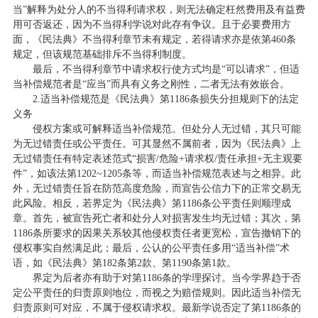
当”解释为处分人的不当得利请求权，则无法确定枉然费用及有益费
用可否返还，因为不当得利学说对此存有争议。且于必要费用方
面，《民法典》不当得利章节未有规定，若得请求亦是依第460条
规定，但该规范基础排斥不当得利制度。
最后，不当得利章节中请求权行使方式均是“可以请求”，但适
当补偿规范者是“应当”而具有义务之刚性，二者无法有效嵌合。
2.适当补偿规范是《民法典》第1186条损失分担规则下的法定
义务
侵权方案或可解释适当补偿规范。但处分人无过错，其只可能
为无过错责任或公平责任。可其显然不属前者，因为《民法典》上
无过错责任有特定表述范式“损害/危险+请求权/责任承担+无主观要
件”，如该法第1202~1205条等，而适当补偿规范表述与之相异。此
外，无过错责任旨在防范高度危险，而宣告公信力下的正常交易无
此风险。相反，若界定为《民法典》第1186条公平责任则顺理成
章。首先，被宣告死亡者和处分人对损害发生均无过错；其次，第
1186条所要求的因果关系较其他侵权责任者更宽松，宣告撤销下的
侵权事实自然满足此；最后，公认的公平责任多用“适当补偿”术
语，如《民法典》第182条第2款、第1190条第1款。
界定为后者亦有助于对第1186条的学理探讨。当今学界趋于否
定公平责任的归责原则地位，而视之为赔偿规则。因此适当补偿无
归责原则可对应，不属于侵权请求权。最新学说否定了第1186条的