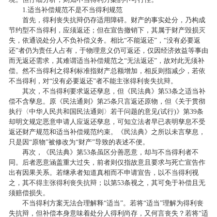
1.适当补偿规范不是不当得利规范
首先，得利丧失抗辩仍存适用障碍。财产的事实处分，乃构成
节约型不当得利，应须返还；但在宣告撤销下，其属于财产毁损灭
失，依通说处分人不负补偿义务。相比“不能返还”，“没有必要返
还”者仍为责任人占有，于物理意义仍可返还，仅因经济效益等事由
而无返还需求，其难谓适当补偿规范之“无法返还”，故对此无须补
偿。然不当得利之得利标准指财产总额增加，相反则指减少，若依
不当得利，对“没有必要返还”者不能主张得利丧失抗辩。
其次，不当得利要求返还孳息，但《民法典》第53条之适当补
偿不含孳息。原《民法通则》第25条只言返还原物，但《关于贯彻
执行〈中华人民共和国民法通则〉若干问题的意见(试行)》第39条
却明文规定恶意申请人应返还孳息，可知立法者早已表明孳息不受
返还财产规范和适当补偿规范约束。《民法典》之所以未言孳息，
只是因“原物”被修改为“财产”导致的表述不便。
再次，《民法典》第53条虽区分善恶意，却与不当得利者不
同。后者恶意涵盖重大过失，前者则仅指故意且要求与死亡宣告作
出有因果关系。若继承者知道真相而不申请宣告，以不当得利视
之，其不得主张得利丧失抗辩；以第53条视之，其可免于补偿且无
须赔偿损失。
不当得利方案无法合理解释“适当”。若将“适当”理解为得利丧
失抗辩，但补偿本身意味着处分人得利尚存，又何言丧失？若将“适