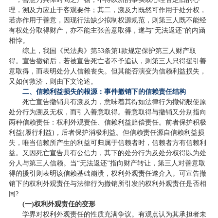
理，溯及力应止于客观要件；其二，溯及力既然可作用于处分权，
若亦作用于善意，因现行法缺少拟制权源规范，则第三人既不能经
有权处分取得财产，亦不能主张善意取得，遂与“无法返还”的内涵
相悖。
综上，我国《民法典》第53条第1款规定保护第三人财产取
得。宣告撤销后，若被宣告死亡者不予追认，则第三人只得援引善
意取得，而表明处分人信赖丧失。但其能否演变为信赖利益损失，
又如何救济，则由下文论述。
二、信赖利益损失的根源：事件撤销下的信赖责任结构
死亡宣告撤销具有溯及力，意味着其得如法律行为撤销般使原
处分行为溯及无权，而引入善意取得。善意取得与撤销又分别指向
两种信赖责任：权利外观责任、信赖利益赔偿责任。前者保护积极
利益(履行利益)，后者保护消极利益。但信赖责任源自信赖利益损
失，唯当信赖所产生的利益可归属于信赖者时，信赖者方有信赖利
益。又因死亡宣告具有公信力，其下的处分行为及处分权得以为处
分人与第三人信赖。当“无法返还”指向财产转让，第三人对善意取
得的援引则表明该信赖基础崩溃，权利外观责任遂介入。可宣告撤
销下的权利外观责任与法律行为撤销所引发的权利外观责任是否相
同?
(一)权利外观责任的变形
学界对权利外观责任的性质充满争议。有观点认为其承担者未