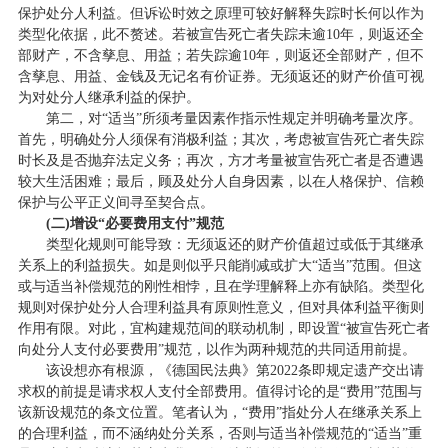
保护处分人利益。但诉讼时效之原理可较好解释失踪时长何以作为
类型化依据，此不赘述。若被宣告死亡者失踪未逾10年，则返还全
部财产，不含孳息、用益；若失踪逾10年，则返还全部财产，但不
含孳息、用益、金钱及无记名有价证券。无须返还的财产价值可视
为对处分人继承利益的保护。
第二，对“适当”所须考量因素作指示性规定并明确考量次序。
首先，明确处分人须保有消极利益；其次，考虑被宣告死亡者失踪
时长及是否抛弃法定义务；再次，方才考量被宣告死亡者是否遭遇
较大生活困难；最后，顾及处分人自身因素，以在人格保护、信赖
保护与公平正义间寻至契合点。
(二)增设“必要费用支付”规范
类型化规则可能导致：无须返还的财产价值超过或低于其继承
关系上的利益损失。如是则似乎只能削减或扩大“适当”范围。但这
或与适当补偿规范的刚性相悖，且在学理解释上亦有缺陷。类型化
规则对保护处分人合理利益具有原则性意义，但对具体利益平衡则
作用有限。对此，宜构建规范间的联动机制，即设置“被宣告死亡者
向处分人支付必要费用”规范，以作为两种规范的共同适用前提。
该设想亦有根源，《德国民法典》第2022条即规定遗产交出请
求权的前提是请求权人支付全部费用。值得讨论的是“费用”范围与
该新设规范的条文位置。笔者认为，“费用”指处分人在继承关系上
的合理利益，而不涵纳处分关系，否则与适当补偿规范的“适当”重