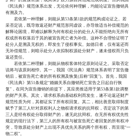
《民法典》规范体系出发，无论依何种理解，均能论证宣告撤销具
有溯及力。
若依第一种理解，则能从第53条第1款的规范构成论证之。若
采否定说，既导致返还财产规范形同虚设，亦导致适当补偿规范的
解释论困境，即难以解释为何有权处分的处分人不能拒绝向无所有
权或所有权落后于其的被宣告死亡者为补偿。这种不合理恰证明了
处分人是溯及无权的，即发生了侵权事实。如德日者，仅有返还而
无补偿规范，则暗示处分人依拟制权源处分财产，遂未侵权而只负
返还责任。
若依第二种理解，则能从物权客体特定原则论证之。采取否定
说将与该原则相悖。其一，我国《民法典》规范体系表明了宣告撤
销后，被宣告死亡者的所有权溯及恢复(后称“回复”)。首先，我国
《民法典》第51条规定“婚姻关系自撤销死亡宣告之日起自行恢
复”，在同为宣告撤销的前提下，其应类推适用于第53条第1款调整
的财产关系。其次，请求权系由基础权利而发生，遂不论返还财产
规范性质为何，其都证实了所有权回复。其二，相比善意取得制度
赋予了第三人针对原权利人之物权请求权的抗辩权，否定说下的第
三人是经有权处分取得财产的，遂无此抗辩权。在无所有权优先性
规定的现行法下，第三人的所有权与被宣告死亡者回复的所有权冲
突，导致原处分财产上出现不具优先关系的两个所有权，而呈现“一
物二权”。