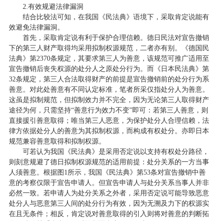
2.有效规避法律漏洞
结合比较法可知，在我国《民法典》语境下，采取肯定说能有
效避免法律漏洞。
首先，采取肯定说有利于保护合理信赖。德日民法对宣告撤销
下的第三人财产取得均采用拟制权源规范，二者亦有别。《德国民
法典》第2370条规定，其要求第三人为善意，该规范可推广适用至
宣告撤销后丧失权源的处分人之原处分行为。而《日本民法典》第
32条规定，第三人合法取得财产的前提是宣告撤销前的处分行为系
善意。对此处善意有不同认定标准，笔者所采仅指处分人为善意。
这虽是拟制规范，但拟制效力并不完全，因为无论第三人取得财产
途径为何，只需坚持“善意行为效力不变”即可：若第三人善意，则
直接援引善意取得；唯当第三人恶意，为保护处分人合理信赖，法
律方依据处分人的善意为其拟制权源，而构成有权处分。亦即日本
规范兼容善意取得和拟制权源。
可若认为我国《民法典》是采用否定说以支持有权处分路径，
则刻意规避了德日拟制权源规范的适用前提：处分关系的一方当事
人须善意。根据图1所示，我国《民法典》第53条对宣告撤销中善
意的考察仅限于宣告申请人。但宣告申请人与处分关系当事人并非
必然一致。若申请人为处分关系之外者，采用否定说可能导致恶意
处分人与恶意第三人间的处分行为有效，因为无溯及力下的权源实
在且无条件；相反，肯定说对善意取得的引入则将对善意的判断拓