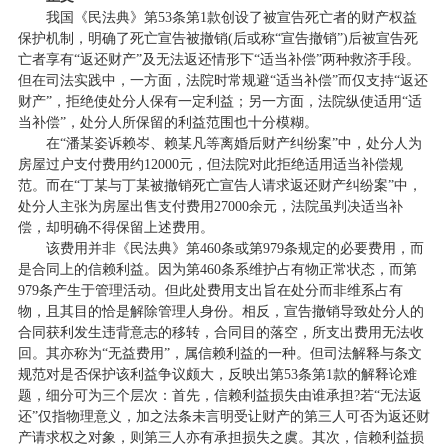
我国《民法典》第53条第1款创设了被宣告死亡者的财产权益
保护机制，明确了死亡宣告被撤销(后或称“宣告撤销”)后被宣告死
亡者享有“返还财产”及无法返还情形下“适当补偿”两种救济手段。
但在司法实践中，一方面，法院时常规避“适当补偿”而仅支持“返还
财产”，拒绝使处分人保有一定利益；另一方面，法院纵使适用“适
当补偿”，处分人所保留的利益范围也十分模糊。
在“潘某姿诉赖岑、赖某凡等离婚后财产纠纷案”中，处分人为
房屋过户支付费用约12000元，但法院对此拒绝适用适当补偿规
范。而在“丁某与丁某被撤销死亡宣告人请求返还财产纠纷案”中，
处分人主张为房屋出售支付费用27000余元，法院虽判决适当补
偿，却明确不得保留上述费用。
该费用并非《民法典》第460条或第979条规定的必要费用，而
是合同上的信赖利益。因为第460条系维护占有物正常状态，而第
979条产生于管理活动。但此处费用支出旨在处分而非维系占有
物，且其目的恰是解除管理人身份。相反，宣告撤销导致处分人的
合同获利发生违背意志的移转，合同目的落空，所支出费用无法收
回。其亦称为“无益费用”，属信赖利益的一种。但司法解释与条文
规范对是否保护该利益争议颇大，反映出第53条第1款的解释论难
题，细分可为三个层次：首先，信赖利益损失由谁承担?若“无法返
还”仅指物理意义，加之法条未言明受让财产的第三人可否为返还财
产请求权之对象，则第三人亦有承担损失之虞。其次，信赖利益损