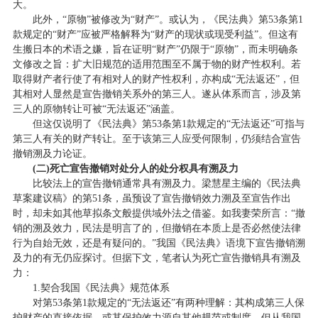
大。
此外，“原物”被修改为“财产”。或认为，《民法典》第53条第1
款规定的“财产”应被严格解释为“财产的现状或现受利益”。但这有
生搬日本的术语之嫌，旨在证明“财产”仍限于“原物”，而未明确条
文修改之旨：扩大旧规范的适用范围至不属于物的财产性权利。若
取得财产者行使了有相对人的财产性权利，亦构成“无法返还”，但
其相对人显然是宣告撤销关系外的第三人。遂从体系而言，涉及第
三人的原物转让可被“无法返还”涵盖。
但这仅说明了《民法典》第53条第1款规定的“无法返还”可指与
第三人有关的财产转让。至于该第三人应受何限制，仍须结合宣告
撤销溯及力论证。
(二)死亡宣告撤销对处分人的处分权具有溯及力
比较法上的宣告撤销通常具有溯及力。梁慧星主编的《民法典
草案建议稿》的第51条，虽预设了宣告撤销效力溯及至宣告作出
时，却未如其他草拟条文般提供域外法之借鉴。如我妻荣所言：“撤
销的溯及效力，民法是明言了的，但撤销在本质上是否必然使法律
行为自始无效，还是有疑问的。”我国《民法典》语境下宣告撤销溯
及力的有无仍应探讨。但据下文，笔者认为死亡宣告撤销具有溯及
力：
1.契合我国《民法典》规范体系
对第53条第1款规定的“无法返还”有两种理解：其构成第三人保
护财产的直接依据，或其保护效力源自其他规范或制度。但从我国