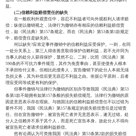
益。
(二)信赖利益赔偿责任的缺失
在一般权利外观责任中，容忍不利益者可向外观权利人请求赔
偿；纵使以撤销视之，法律行为撤销亦有相应的信赖利益赔偿责
任，如《民法典》第157条规定。而在《民法典》第53条第1款规定
中，赔偿责任是缺失的。
何以缺失?应肯定事件撤销中的信赖利益应受保护。一则，在同
一处分关系上，第三人得依善意取得保护信赖利益，若不允许同为
当事人的处分人获得保护，显然不公。二则，比照《民法典》第
590条的不可抗力事件规范，其作为免责事由，甚至使债务人根本
不承担给付义务。但相比此债务人，宣告撤销下的处分人本就无须
负担义务，其为补偿后更无容忍不利益之由。依据公平原则，后者
理应受同等或更有利的保护。
但事件撤销与法律行为撤销的区别亦导致我国《民法典》第53
条第1款不能拥有如第157条般的损失赔偿规范。法律行为撤销的原
因是意思表示存在瑕疵。与德国法的信赖利益赔偿责任不以过错为
要件不同，我国《民法典》第157条规定的损失赔偿责任是过错责
任。但在宣告撤销中，被宣告死亡者并无意思表示，遂无过错。处
分人之信赖并不系于其个人，而是死亡宣告本身。故处分人不得向
被宣告死亡者请求信赖利益赔偿。
然有论调认为可类推我国《民法典》第53条第2款的损失赔偿