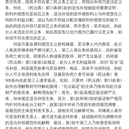
责任性质，因其不符合第二性义务之定义，而指出补偿乃是法定义
务。对此，《民法典》第53条第1款的适当补偿能提供重要证明：
权利外观责任是容忍义务，适当补偿则是外观权利人与外观责任人
间的不利益分配。或认为此不利益分配亦属权利外观责任的效力，
如此则适当补偿只是容忍义务的延续，而非责任；若非如此，则处
分人未违反任何义务，相反因宣告公信力视为已履行注意义务，则
补偿不符合责任的定义。
但该方案会遇到规范文义射程难题。若当事人均为善意，处分
人将其所继承财产赠与第三人，第三人再出售给第四人，此时被宣
告死亡者出现。因第四人构成善意取得，财产无法返还；但依据
《民法典》第53条第1款规定，处分人并无利益取得，却仍“应当”适
当补偿，则该规范效果与意旨相悖。相反，若依不当得利说，则处
分人可主张得利丧失抗辩，且被宣告死亡者可依据《民法典》第
988条向此处第三人请求返还。实则，只要对《民法典》第53条第1
款作合理解释则可纾解此困境：“无法返还”的主体乃指有偿处分该
财产的善意者。解释理由如下：首先，第1款虽规定返还财产主
体，却未规定适当补偿主体。其次，第1款和第2款的返还财产规范
均针对尚未处分之财产，故第2款中对价乃受损失赔偿规范调整，
该规范的主体是利害关系人。据相关司法解释可知，非继承人者亦
可是该利害关系人，遂可成为返还对价者，故或能对同为调整对价
的适当补偿规范作此解释。最后，第1款中第三人乃依善意取得而
不予返还，相反若第三人不构成善意取得，则其应返还财产，若不