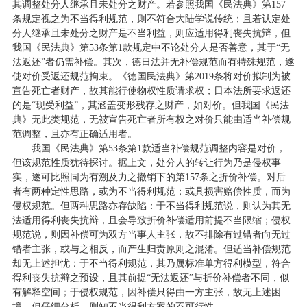
其调整处分人继承且未处分之财产。若参照我国《民法典》第157
条规定视之为不当得利规范，则不符合大陆学说传统；且若认定处
分人继承且未处分之财产是不当利益，则应适用得利丧失抗辩，但
我国《民法典》第53条第1款规定中不论处分人是否善意，其于“无
法返还”者仍需补偿。其次，德日法并无补偿规范而有特殊规范，遂
使对价受返还规范拘束。《德国民法典》第2019条将对价拟制为被
宣告死亡者财产，故其能行使物权性质请求权；日本法所要求返还
的是“现受利益”，其涵盖变形残存之财产，如对价。但我国《民法
典》无此类规范，无被宣告死亡者所有权之对价只能由适当补偿规
范调整，且亦有正确适用者。
我国《民法典》第53条第1款适当补偿规范调整内容是对价，
但该规范性质犹待探讨。据上文，处分人的转让行为乃是侵权事
实，遂可比照同为有溯及力之撤销下的第157条之折价补偿。对后
者有两种定性思路，或为不当得利规范；或具损害赔偿性质，而为
侵权规范。但两种思路亦存缺陷：于不当得利规范说，则认为其无
法适用得利丧失抗辩，且会导致折价补偿适用前提不当限缩；侵权
规范说，则因补偿可为双方当事人主张，故不排除有过错者向无过
错者主张，或与之相反，而产生归责原则之混淆。但适当补偿规范
却无上述担忧：于不当得利规范，其乃属标准单方得利模型，符合
得利丧失抗辩之预设，且其前提“无法返还”与折价补偿者不同，似
有解释空间；于侵权规范，因补偿只得由一方主张，故无上述困
境。但仔细分析，则知不当得利方案的不可行性。