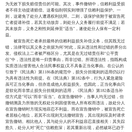
为无效下损失赔偿责任的可能。其次，事件撤销中，信赖利益受损
者不得主动提请赔偿。这看似削弱实则增强了信赖利益保护。一
则，这避免了处分人遭遇权利抗辩。二则，该保护依附于被宣告死
亡者提请补偿，若其主动放弃，则处分人义务履行前提不满足；若
其未放弃，义务之刚性则延伸至“适当”，遂使处分人保有一定利
益。
被宣告死亡者承担最终的信赖利益损失补偿义务，但其既无过
错，法律苛以其义务之依据为何?对此，应从违法性和过错的界分出
发。侵权法上二者被严格区分，尤其是在无过错责任和“公平责
任”中，违法性是唯一归责事由，而非过错。所谓违法性，指既构成
实质违法(侵害他人合法民事权益)又不具备正当化事由。在公认的
引致于《民法典》第1186条的规范中，损失分担规则的适用仍以行
为具有违法性为前提。在《民法典》第182条中，行为人紧急避险
虽可正当化事由，但亦造成他人权益损失。也因此，正当化事由只
是软化而非禁止损失分担规则的适用，《民法典》第182条适当补
偿方式是“可以”而非“应当”。在宣告撤销中，当事人均无过错，但
撤销溯及力所致的无权处分则因侵害他人所有权而违法，故处分人
在宣告撤销时方现实地容忍不利益。而在宣告撤销中，被宣告死亡
者居核心地位，若其不出现则无法撤销宣告，其出现则应及时请求
宣告撤销。相比他人，其与处分人的不利益容忍直接相关：其失踪
愈久，处分人对“死亡”信赖愈深；若其重新出现，必然破坏已趋于