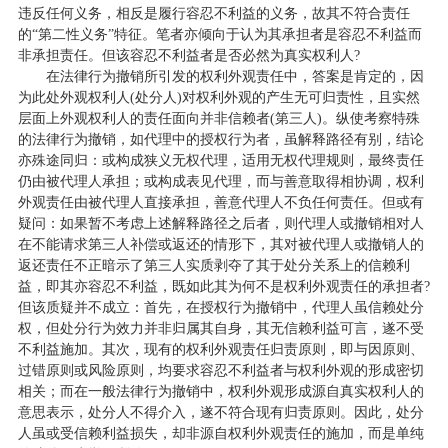
违反任何义务，相反是履行容忍不利益的义务，故其不符合责任
的“第二性义务”特征。笔者亦倾向于认为其承担者是容忍不利益而
非承担责任。但该容忍不利益者是否必然为真实权利人?
在法律行为撤销所引发的权利外观责任中，答案是肯定的，因
为此处外观权利人(处分人)对权利外观的产生无可归责性，且实然
层面上外观权利人的责任面向并非信赖者(第三人)。纵使考察特殊
的法律行为撤销，如代理中的授权行为者，虽解释路径有别，结论
亦殊途同归：或构成狭义无权代理，适用无权代理规则，最终责任
仍由被代理人承担；或构成表见代理，而与善意取得相协调，权利
外观责任由被代理人直接承担，善意代理人不负任何责任。但或有
疑问：如果暂不考虑上述解释路径之后者，则代理人或撤销相对人
在不能请求第三人补偿或返还的情形下，其对被代理人或撤销人的
返还责任不正暗示了第三人实质剥夺了其于处分关系上的信赖利
益，即其亦容忍不利益，既如此其为何不是权利外观责任的承担者?
但该质疑并不成立：首先，在授权行为撤销中，代理人虽信赖处分
权，但处分行为效力并非归属其自身，其无信赖利益可言，遂不受
不利益施加。其次，现有的权利外观责任归责原则，即与因原则、
过错原则或风险原则，均要求容忍不利益者与权利外观的形成密切
相关；而在一般法律行为撤销中，权利外观形成源自真实权利人的
意思表示，处分人不得介入，遂不符合现有归责原则。因此，处分
人虽或受信赖利益损失，却非源自权利外观责任的施加，而是单纯