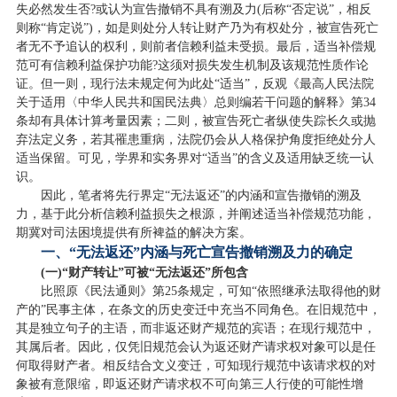
失必然发生否?或认为宣告撤销不具有溯及力(后称“否定说”，相反
则称“肯定说”)，如是则处分人转让财产乃为有权处分，被宣告死亡
者无不予追认的权利，则前者信赖利益未受损。最后，适当补偿规
范可有信赖利益保护功能?这须对损失发生机制及该规范性质作论
证。但一则，现行法未规定何为此处“适当”，反观《最高人民法院
关于适用〈中华人民共和国民法典〉总则编若干问题的解释》第34
条却有具体计算考量因素；二则，被宣告死亡者纵使失踪长久或抛
弃法定义务，若其罹患重病，法院仍会从人格保护角度拒绝处分人
适当保留。可见，学界和实务界对“适当”的含义及适用缺乏统一认
识。
因此，笔者将先行界定“无法返还”的内涵和宣告撤销的溯及
力，基于此分析信赖利益损失之根源，并阐述适当补偿规范功能，
期冀对司法困境提供有所裨益的解决方案。
一、“无法返还”内涵与死亡宣告撤销溯及力的确定
(一)“财产转让”可被“无法返还”所包含
比照原《民法通则》第25条规定，可知“依照继承法取得他的财
产的”民事主体，在条文的历史变迁中充当不同角色。在旧规范中，
其是独立句子的主语，而非返还财产规范的宾语；在现行规范中，
其属后者。因此，仅凭旧规范会认为返还财产请求权对象可以是任
何取得财产者。相反结合文义变迁，可知现行规范中该请求权的对
象被有意限缩，即返还财产请求权不可向第三人行使的可能性增