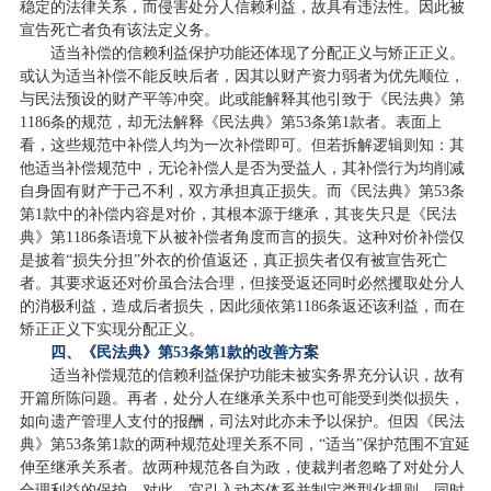
稳定的法律关系，而侵害处分人信赖利益，故具有违法性。因此被
宣告死亡者负有该法定义务。
适当补偿的信赖利益保护功能还体现了分配正义与矫正正义。
或认为适当补偿不能反映后者，因其以财产资力弱者为优先顺位，
与民法预设的财产平等冲突。此或能解释其他引致于《民法典》第
1186条的规范，却无法解释《民法典》第53条第1款者。表面上
看，这些规范中补偿人均为一次补偿即可。但若拆解逻辑则知：其
他适当补偿规范中，无论补偿人是否为受益人，其补偿行为均削减
自身固有财产于己不利，双方承担真正损失。而《民法典》第53条
第1款中的补偿内容是对价，其根本源于继承，其丧失只是《民法
典》第1186条语境下从被补偿者角度而言的损失。这种对价补偿仅
是披着“损失分担”外衣的价值返还，真正损失者仅有被宣告死亡
者。其要求返还对价虽合法合理，但接受返还同时必然攫取处分人
的消极利益，造成后者损失，因此须依第1186条返还该利益，而在
矫正正义下实现分配正义。
四、《民法典》第53条第1款的改善方案
适当补偿规范的信赖利益保护功能未被实务界充分认识，故有
开篇所陈问题。再者，处分人在继承关系中也可能受到类似损失，
如向遗产管理人支付的报酬，司法对此亦未予以保护。但因《民法
典》第53条第1款的两种规范处理关系不同，“适当”保护范围不宜延
伸至继承关系者。故两种规范各自为政，使裁判者忽略了对处分人
合理利益的保护。对此，宜引入动态体系并制定类型化规则，同时