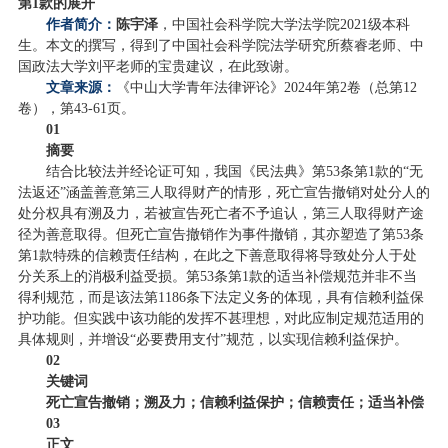
第1款的展开
作者简介
：
陈宇泽
，中国社会科学院大学法学院2021级本科
生。本文的撰写，得到了中国社会科学院法学研究所蔡睿老师、中
国政法大学刘平老师的宝贵建议，在此致谢。
文章来源：
《中山大学青年法律评论》2024年第2卷（总第12
卷），第43-61页。
01
摘要
结合比较法并经论证可知，我国《民法典》第53条第1款的“无
法返还”涵盖善意第三人取得财产的情形，死亡宣告撤销对处分人的
处分权具有溯及力，若被宣告死亡者不予追认，第三人取得财产途
径为善意取得。但死亡宣告撤销作为事件撤销，其亦塑造了第53条
第1款特殊的信赖责任结构，在此之下善意取得将导致处分人于处
分关系上的消极利益受损。第53条第1款的适当补偿规范并非不当
得利规范，而是该法第1186条下法定义务的体现，具有信赖利益保
护功能。但实践中该功能的发挥不甚理想，对此应制定规范适用的
具体规则，并增设“必要费用支付”规范，以实现信赖利益保护。
02
关键词
死亡宣告撤销；溯及力；信赖利益保护；信赖责任；适当补偿
03
正文