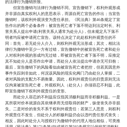
的法律行为撤销所致。
但宣告撤销与法律行为撤销不同。宣告撤销下，权利外观形成
并非源自真实权利人的意思表示，而源自死亡宣告的作出；当宣告
撤销时，该权利外观演变为责任承担。《民法典》第46条规定了宣
告作出的两个必备条件：被宣告死亡者下落不明达到法定时长、利
害关系人提出申请(利害关系人通常为处分人)，但未规定凡下落不
明者均应被申请死亡宣告。该特点决定了此处权利外观责任的不
同：首先，若无处分人介入，则权利外观无法形成；其次，相比法
律行为撤销中至少一方有过错，宣告撤销中的被宣告死亡者和处分
人对权利外观的形成均无过错，即被宣告死亡者下落不明，应推定
其不知处分人是否作出申请，而处分人依法提出申请亦无可归咎；
最后，宣告撤销下的风险看似由被宣告死亡者把控，但若其因意外
事件失踪则非如此，何况该风险的现实化阀门乃由处分人掌握，二
者对风险的支配力不易衡量。因此，权利外观责任的归责原则无法
仅拘束被宣告死亡者，外观权利人（处分人）亦须容忍不利益，此
即宣告撤销下权利外观责任的变形。
而处分人容忍的不利益应仅指其消极利益而非积极利益。一是
其所获对价本就源自其依继承而无偿取得的财产，纵使丧失亦非损
失。二是对价的丧失不系于权利外观责任：若第三人恶意，则权利
外观责任不发生，但处分人的积极利益仍会以违约责任形式丧失；
相反，因此时处分人与授权行为撤销中的代理人地位相似，可类推
适用《民法典》第171条第4款或援引第592条规定以保护其消极利