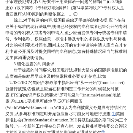
于审理侵犯专利权纠纷案件应用法律若干问题的解释(二)(2020修
正)》(以下简称《专利权纠纷解释》)第24条第2款①中专利权人是
否违反FRAND原则的判断依据之一。②
综上,对于披露的内容,我国目前缺乏明确的法律依据,应当在前
述关于标准的现行法规中,明确已经授权的专利或者已经公开的专利
申请的专利权人或者专利申请人,至少应当提供专利号或者专利申请
号、专利名称、权属信息、标准中涉及专利的条款以及专利与标准
对比的权利要求对照表,而尚未公开的专利申请的申请人应当在其专
利申请公开后及时提交同样的专利信息,如有特殊情况应当与标准制
定主体沟通说明情况。
3.细化披露的时间要求
对于披露的时间要求,我国现行法规和大部分的国际标准组织的
态度都是鼓励尽早或者及时披露标准必要专利信息,比如
ITU/ISO/IEC的知识产权政策中指出应当“从一开始”(fromtheoutset)
就进行披露,③也就是应当在标准制定工作开始的时候就及时披
露,ETSI的知识产权政策要求“尽可能及时”(inatimelyfashion)地披
露,④JEDEC要求尽可能地早,⑤万维网联盟
(WorldWideWebConsortium,W3C)认为专利披露义务是具有持续性的
义务,从参与标准制定时开始就应当尽可能及时地进行披露,
①
英国
标准协会(BritishStandardsInstitution,BSI)将鼓励披露的期间分为三个
阶段,当一个新的工作项被公开宣布时、发布标准草案接受公众评议
之前以及标准的最终版本通过的期间或者通过的前夕
②
。