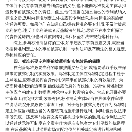
主体并不负有事前披露专利信息的义务,也不能向标准制定主体承担
违反事前披露义务的责任。但是,他们应当在知悉自己的专利被纳入
标准之后,及时向标准制定主体披露其专利信息,并向标准的实施者
沟通许可费。如果他们在知道自己拥有标准必要专利后,不及时披露
专利信息,违反了专利法或者反垄断法的规定,尽管不在本文所探讨
的责任范畴内,但也可以依据专利法和反垄断法来规范这种行为。
综上,参与标准制修订的主体,如果违反了事前披露义务,就应当
依据标准制定主体的事前披露机制、专利法和反垄断法的相关规定,
承担相应的责任。
四、标准必要专利事前披露机制实施效果的保障
在完善标准必要专利的事前披露义务之后,就需要采取手段来保
障事前披露机制的实施效果。标准制定主体在标准制定过程中处于
主导地位,应积极发挥自身作用,保障事前披露机制的有效运行。为
提高标准制定的透明度,确保披露信息的有效性、准确性,标准制定
主体应当构建专利数据库,并承担专利检索的义务。常态化开展必要
性审查工作负担太重,效果有限,标准制定主体应当在具体案件审理
中协助法院开展必要性审查工作。对于违反披露义务的行为,标准制
定主体应当构建适当的内部惩罚措施来进行规制。同时,也要以法律
手段兜底。违反事前披露义务可能构成专利权的滥用,在专利法上可
以通过默示许可制度在个案中作为标准实施者对专利侵权的抗辩理
由,在反垄断法上以滥用市场支配地位的相关规定来进行规制和处