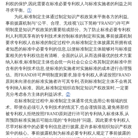
利权的保护,因此需要在标准必要专利权人与标准实施者的利益之间
寻求平衡。
①
为此,标准制定主体通过制定知识产权政策来平衡各方的利益,
事前披露机制与“公平、合理、无歧视”(以下简称“FRAND”)许可声
明制度是知识产权政策的重要组成部分。为了防止标准必要专利权
利人利用其享有的专利技术来控制标准的制定和实施,事前披露机制
要求专利权人在标准的制定过程中,向标准制定主体披露其所拥有或
者知悉的标准中必要专利的信息,以便标准制定主体能够对与标准提
案相关的专利权信息有清晰、全面的认识,从而选择最优的技术方案
纳入标准;标准制定主体也会统一向社会公众公布其制定的标准中所
含有的专利技术信息,使标准的实施者对实施标准的成本进行合理预
估。而FRAND许可声明制度则要求,除非专利权人承诺按照FRAND
原则来向潜在的标准实施者许可其专利,否则标准制定主体不会将其
专利纳入标准。因此,标准制定组织在制定知识产权政策时,一定要
充分考虑各方主体的利益诉求。
②
在标准制定过程中,标准制定主体通常优先选用公有领域的技
术。即便在必须引入专利技术的情况下,也会谨慎筛选,避免将那些
被专利权人拒绝按照FRAND原则进行许可的专利纳入标准体系,从
而预防标准实施后可能出现的“专利劫持”问题。因此要求专利权人
尽早对标准中的必要专利信息进行披露,是许多标准组织知识产权政
策中的核心。事前披露机制为标准必要专利权人规定了事前披露的