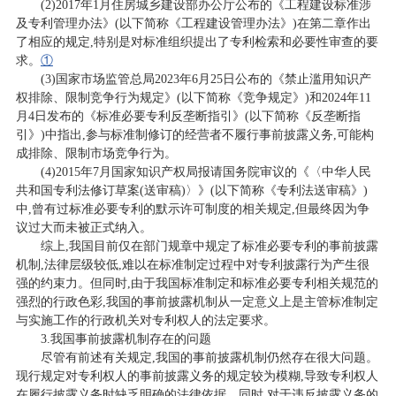
(2)2017年1月住房城乡建设部办公厅公布的《工程建设标准涉
及专利管理办法》(以下简称《工程建设管理办法》)在第二章作出
了相应的规定,特别是对标准组织提出了专利检索和必要性审查的要
求。
①
(3)国家市场监管总局2023年6月25日公布的《禁止滥用知识产
权排除、限制竞争行为规定》(以下简称《竞争规定》)和2024年11
月4日发布的《标准必要专利反垄断指引》(以下简称《反垄断指
引》)中指出,参与标准制修订的经营者不履行事前披露义务,可能构
成排除、限制市场竞争行为。
(4)2015年7月国家知识产权局报请国务院审议的《〈中华人民
共和国专利法修订草案(送审稿)〉》(以下简称《专利法送审稿》)
中,曾有过标准必要专利的默示许可制度的相关规定,但最终因为争
议过大而未被正式纳入。
综上,我国目前仅在部门规章中规定了标准必要专利的事前披露
机制,法律层级较低,难以在标准制定过程中对专利披露行为产生很
强的约束力。但同时,由于我国标准制定和标准必要专利相关规范的
强烈的行政色彩,我国的事前披露机制从一定意义上是主管标准制定
与实施工作的行政机关对专利权人的法定要求。
3.我国事前披露机制存在的问题
尽管有前述有关规定,我国的事前披露机制仍然存在很大问题。
现行规定对专利权人的事前披露义务的规定较为模糊,导致专利权人
在履行披露义务时缺乏明确的法律依据。同时,对于违反披露义务的