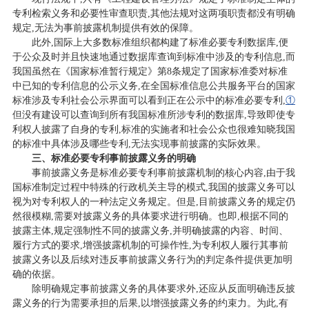
专利检索义务和必要性审查职责,其他法规对这两项职责都没有明确
规定,无法为事前披露机制提供有效的保障。
此外,国际上大多数标准组织都构建了标准必要专利数据库,便
于公众及时并且快速地通过数据库查询到标准中涉及的专利信息,而
我国虽然在《国家标准暂行规定》第8条规定了国家标准委对标准
中已知的专利信息的公示义务,在全国标准信息公共服务平台的国家
标准涉及专利社会公示界面可以看到正在公示中的标准必要专利,
①
但没有建设可以查询到所有我国标准所涉专利的数据库,导致即使专
利权人披露了自身的专利,标准的实施者和社会公众也很难知晓我国
的标准中具体涉及哪些专利,无法实现事前披露的实际效果。
三、标准必要专利事前披露义务的明确
事前披露义务是标准必要专利事前披露机制的核心内容,由于我
国标准制定过程中特殊的行政机关主导的模式,我国的披露义务可以
视为对专利权人的一种法定义务规定。但是,目前披露义务的规定仍
然很模糊,需要对披露义务的具体要求进行明确。也即,根据不同的
披露主体,规定强制性不同的披露义务,并明确披露的内容、时间、
履行方式的要求,增强披露机制的可操作性,为专利权人履行其事前
披露义务以及后续对违反事前披露义务行为的判定条件提供更加明
确的依据。
除明确规定事前披露义务的具体要求外,还应从反面明确违反披
露义务的行为需要承担的后果,以增强披露义务的约束力。为此,有