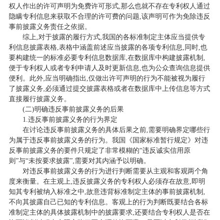
权人作出的许可声明为免费许可形式,那么也就不存在专利权人通过
隐瞒专利信息来获取不合理的许可费的问题,该声明可作为免除违反
事前披露义务责任之依据。
综上,对于披露的履行方式,我国的各标准制定主体应当提供专
利信息披露表格,表格中涵盖前述应当披露的各项专利信息,同时,也
要构建统一的标准必要专利信息数据库,在数据库中构建披露机制,
便于专利权人或者专利申请人及时更新信息,也为公众查询信息提供
便利。此外,应当明确指出,仅做出许可声明的行为不能被视为履行
了披露义务,必须通过提交披露表格或者在数据库中上传信息等方式
直接履行披露义务。
(二)明确违反事前披露义务的后果
1.违反事前披露义务的行为界定
在讨论违反事前披露义务的具体后果之前,需要明确界定哪些行
为属于违反事前披露义务的行为。我国《国家标准暂行规定》对违
反事前披露义务的要件只规定了非常模糊的“违反诚实信用原
则”与“未按要求披露”,需要对其内涵予以明确。
对违反事前披露义务的行为进行判断需要从主观和客观两个角
度来衡量。在主观上,违反披露义务的专利权人必须存在故意,即明
知其专利被纳入标准之中,故意违背标准制定主体的事前披露机制,
不向其披露自己已知的专利信息。客观上的行为判断既要结合各标
准制定主体的具体披露机制中的披露要求,还要结合专利权人是否在