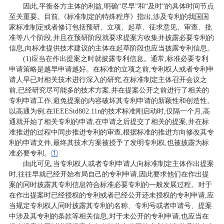
因此,平衡各方主体的利益,明确“尽早”和“及时”的具体时间节点
至关重要。目前,《标准制定的特殊程序》指出,涉及专利的我国国
家标准制定或者修订包括预研、立项、起草、征求意见、审查、批
准等八个阶段,并且在预研阶段就要求提案方收集并披露必要专利的
信息,向标准提供技术建议的主体在起草阶段也应当披露专利信息。
(1)应当在作出提案之时就披露专利信息。通常,标准必要专利
申请策略是越早申请越好。在标准的立项之前,专利权人或者专利申
请人早已对相关技术进行深入的研究,在标准制定主体召开会议之
前,已经研究尽可能多的技术方案,并在提案公开之前进行了相关的
专利申请工作,避免提案的内容破坏其专利申请的新颖性和创造性。
以高通为例,在IEEEStd802.11n的技术标准刚启动时,仅隔一个月,高
通就开始了相关专利的申请,在申请之后提交了相关的提案,并在标
准推进的过程中同步推进专利的审查,根据标准的推进方向修改其专
利的申请文件,最终其技术方案被授予了发明专利权,也被披露为标
准必要专利。
①
由此可见,当专利权人或者专利申请人向标准制定主体作出提案
时,往往早就已经开始布局自己的专利申请,因此要求他们在作出提
案的同时披露其专利信息符合标准必要专利的一般发展过程。对于
在作出提案时已经授权的专利或者已经公开还未授权的专利申请,应
当规定专利权人同时披露其专利的名称、专利号或者申请号、提案
中涉及其专利的条款等相关信息,对于未公开的专利申请,也应当在