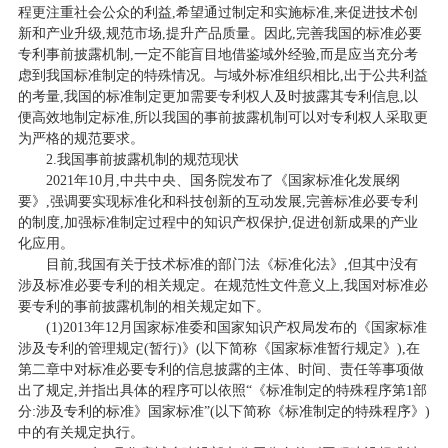
程更注重社会公众的利益,希望通过制定和实施标准,来促进技术创
新和产业升级,规范市场,提升产品质量。因此,完善我国的标准必要
专利事前披露机制,一定不能盲目地借鉴域外经验,而是应当充分考
虑到我国标准制定的特殊情况。与域外标准组织相比,出于公共利益
的考量,我国的标准制定更加需要专利权人及时披露其专利信息,以
便高效地制定标准,所以我国的事前披露机制可以对专利权人采取更
为严格的规范要求。
2.我国事前披露机制的规范现状
2021年10月,中共中央、国务院发布了《国家标准化发展纲
要》,强调要实现标准化和科技创新的互动发展,完善标准必要专利
的制度,加强标准制定过程中的知识产权保护,促进创新成果的产业
化应用。
目前,我国有关于技术标准的部门法《标准化法》,但其中没有
涉及标准必要专利的相关规定。在规范性文件意义上,我国对标准必
要专利的事前披露机制的相关规定如下。
(1)2013年12月国家标准委和国家知识产权局发布的《国家标准
涉及专利的管理规定(暂行)》(以下简称《国家标准暂行规定》),在
第二章中对标准必要专利的信息披露的主体、时间、责任等事项做
出了规定,并指出具体的程序可以依照“《标准制定的特殊程序第1部
分:涉及专利的标准》国家标准”(以下简称《标准制定的特殊程序》)
中的有关规定执行。