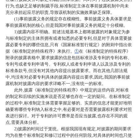
行为,也缺乏足够的制裁手段,标准制定主体在事前披露机制中尚未
充分承担起应尽的职责,导致该机制的实施效果缺乏保障。
(1)事前披露义务的规定存在模糊性。事前披露义务具体要求是
事前披露机制的核心,但是我国对事前披露义务的规定十分模糊。
1)披露内容不明确。前述法规基本上都将披露的对象规定为参
与标准制定的主体所拥有或者知悉的必要专利,但是对于具体需要披
露必要专利的哪些信息,只有《国家标准暂行规定》的附则中指出依
据《标准制定的特殊程序》来执行。
①
在《标准制定的特殊程序》
附录的披露表格中,要求披露的信息包括标准涉及专利的专利名称、
专利号或者专利申请号、专利权人或者专利申请人以及涉及专利的
标准条款号,但没有对其他内容提出披露要求。而在其他几部法规
中,均没有对必要专利具体的披露内容提出要求,因此,我国的事前披
露机制对披露内容的要求详略不一,没有统一的标准。
此外,披露《标准制定的特殊程序》中规定的这些内容,对标准
的制定和后续的实施来说是否足够也存在一定的疑问。在标准制定
的过程中,标准制定主体需要掌握足够的、实质的信息才能更好地明
确要将哪些专利纳入标准之中,有必要对是否需要披露权利要求对照
表进行探讨。对于专利的许可费率是否应当披露,也存在不同的观
点,需要具体分析。
2)披露的时间过于笼统。根据我国现有规定,对披露的期间要求
均为在整个标准制定和修订过程中的任何阶段,对具体的时间也只使