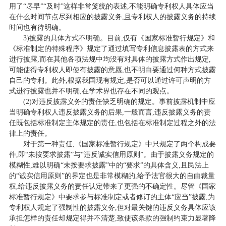
用了“尽早”“及时”这样非常笼统的表述,不能明确专利权人具体应当
在什么时间节点尽到相应的披露义务,且专利权人的披露义务的持续
时间也有待明确。
3)披露的具体方式不明确。目前,仅有《国家标准暂行规定》和
《标准制定的特殊程序》规定了通过填写专利信息披露表的方式来
进行披露,而在其他各项法规中均没有对具体的披露方式作出规定,
可能使得专利权人即使有披露的意愿,也不明白要通过何种方式披露
自己的专利。此外,根据我国现有规定,是否可以通过许可声明的方
式进行披露也并不明确,在学术界也存在不同的观点。
(2)对违反披露义务的责任缺乏明确的规定。事前披露机制中应
当明确专利权人违反披露义务的后果,一般而言,违反披露义务的责
任既包括标准制定主体规定的责任,也包括在标准制定过程之外的法
律上的责任。
对于第一种责任,《国家标准暂行规定》中只规定了两个构成要
件,即“未按要求披露”与“违反诚实信用原则”。由于披露义务规定的
模糊性,难以明确“未按要求披露”中的“要求”的具体含义,且民法上
的“诚实信用原则”的界定也是非常模糊的,给予法官很大的自由裁量
权,给违反披露义务的责任认定带来了更强的不确定性。尽管《国家
标准暂行规定》中要求参与标准制定或者修订的主体“应当”披露,为
专利权人规定了强制性的披露义务,但对最关键的违反义务具体应该
承担怎样的责任却规定得并不清楚,致使该条款的强制约束力显著降