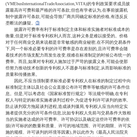
(VMEbusInternationalTradeAssociation,VITA)的专利政策要求成员披
露最高许可费和最严格的许可条款;但也有学者认为,在事前披露机
制中披露许可条款,可能会导致厂商共同确定标准的价格,有违反反
垄断法的嫌疑。
③
披露许可费率有利于标准制定主体和标准实施者对标准成本的
衡量,但是对于标准专利权利人而言,这种义务是难以接受的。价格
对于任何商业交易来说都是非常敏感的商业秘密,在不同的交易条件
下,同一个标准必要专利的许可费率是存在差别的,且许可费率会随
着技术的市场支配力而发生改变,很难在标准制定的时候公布统一的
费率。而且,如果对专利权人施加过于严苛的披露义务,可能会使那
些努力推动技术创新的专利权人不愿参与标准制定,从而影响标准的
质量和传播效果。
因此,不应当强制要求标准必要专利权人在标准的制定过程中向
标准制定主体以及社会公众直接公布许可费率等敏感的许可条件信
息。但是,可以考虑在《国家标准暂行规定》等法规中明确,在专利
权人与特定的标准实施者谈判过程中,为促进专利许可谈判的效率,
防止谈判双方拖延谈判进程,造成谈判僵局,专利权人应当向特定实
施者提供充分的许可条件信息,比如专利权人先前与交易条件大致相
当的实施者达成的许可费率、许可协议以及确定这些许可费率的依
据(许可标的的数量和质量、许可的地域范围、许可的期限、许可实
施的规模、许可谈判的环境等因素),并以此作为《最高人民法院关