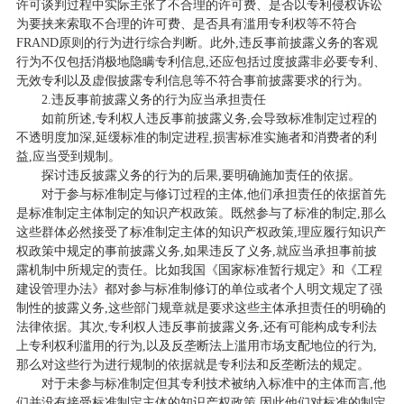
许可谈判过程中实际主张了不合理的许可费、是否以专利侵权诉讼
为要挟来索取不合理的许可费、是否具有滥用专利权等不符合
FRAND原则的行为进行综合判断。此外,违反事前披露义务的客观
行为不仅包括消极地隐瞒专利信息,还应包括过度披露非必要专利、
无效专利以及虚假披露专利信息等不符合事前披露要求的行为。
2.违反事前披露义务的行为应当承担责任
如前所述,专利权人违反事前披露义务,会导致标准制定过程的
不透明度加深,延缓标准的制定进程,损害标准实施者和消费者的利
益,应当受到规制。
探讨违反披露义务的行为的后果,要明确施加责任的依据。
对于参与标准制定与修订过程的主体,他们承担责任的依据首先
是标准制定主体制定的知识产权政策。既然参与了标准的制定,那么
这些群体必然接受了标准制定主体的知识产权政策,理应履行知识产
权政策中规定的事前披露义务,如果违反了义务,就应当承担事前披
露机制中所规定的责任。比如我国《国家标准暂行规定》和《工程
建设管理办法》都对参与标准制修订的单位或者个人明文规定了强
制性的披露义务,这些部门规章就是要求这些主体承担责任的明确的
法律依据。其次,专利权人违反事前披露义务,还有可能构成专利法
上专利权利滥用的行为,以及反垄断法上滥用市场支配地位的行为,
那么对这些行为进行规制的依据就是专利法和反垄断法的规定。
对于未参与标准制定但其专利技术被纳入标准中的主体而言,他
们并没有接受标准制定主体的知识产权政策,因此他们对标准的制定