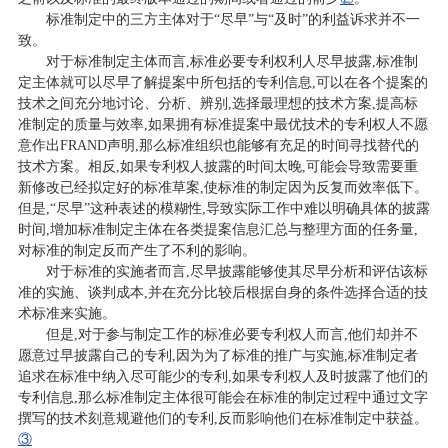
标准制定中的三方主体对于“尽早”与“及时”的利益诉求并不一
致。
对于标准制定主体而言,标准必要专利权利人尽早披露,标准制
定主体就可以尽早了解提案中所包括的专利信息,可以在各个提案的
技术之间充分地讨论、分析、辨别,选择最理想的技术方案,提高标
准制定的质量与效率,如果拥有标准提案中最优技术的专利权人不愿
意作出FRAND声明,那么标准组织也能够有充足的时间寻找替代的
技术方案。相反,如果专利权人披露的时间太晚,可能会导致需要重
新修改已经拟定好的标准草案,使标准的制定因为反复而效率低下。
但是,“尽早”这种表述的模糊性,导致实际工作中难以明确具体的披露
时间,增加标准制定主体在各类提案信息汇总与整理方面的任务量,
对标准的制定反而产生了不利的影响。
对于标准的实施者而言,尽早披露能够使其尽早分析和评估该标
准的实施、谈判成本,并在充分比较后根据自身的条件选择合适的技
术标准来实施。
但是,对于参与制定工作的标准必要专利权人而言,他们却并不
愿意过早披露自己的专利,因为为了标准的推广与实施,标准制定者
追求在标准中纳入尽可能少的专利,如果专利权人及时披露了他们的
专利信息,那么标准制定主体很可能会在标准的制定过程中通过文字
撰写的技术刻意规避他们的专利,反而影响他们在标准制定中获益。
③