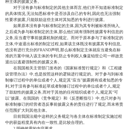
种主体的披露义务。
对于没有参与标准制定的其他主体而言,他们并不知道标准制定
的具体情况,无法知悉标准中是否涉及自己的专利,因此也无法强制
性要求披露,只能鼓励这些主体对其知悉的专利进行披露。
如果原本没有参与标准制定的主体,因为其专利被标准所纳入,
之后成为参与标准制定的主体,那么他们就有强制性披露专利信息的
义务,应当遵守事前披露机制的规定。而对于原本参与了标准制定的
主体,中途退出标准的制定过程,如果该主体既没有披露其专利信息,
也没有进行充分的FRAND声明,那么标准制定主体就应当避免在标
准的方案中纳入该主体的专利,防止专利权人像蓝铂世公司一样故意
退出以逃避强制性的披露义务。
在我国相关主管部门发布的《国家标准暂行规定》和《工程建
设管理办法》中,也是按照这样的逻辑进行规定的。对于参与到标准
制修订过程中的单位或者个人,规定其“应当”披露拥有或者知悉的专
利,对于没有参与标准起草或者制修订过程中的单位或者个人,规定
了鼓励性的披露义务,而对于其他的任何组织或者个人,规定其“可
以”披露。在我国的《竞争规定》和《反垄断指引》中,也只对参与
标准制修订的经营者违反事前披露义务的责任进行了规定,而未将责
任范围扩大到其他主体。
目前我国法规中这样的义务规定与各主体在标准制定实施过程
中的获益程度具有内在一致性,是比较合理的。
2.明确披露的内容要求