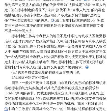
作为第三方受益人的请求权的依据应当为“法律规定”或者“当事人约
定”;但在标准制定的语境下,“法律”指代不清,“当事人约定”的内容也
很模糊,难以明确专利权人违反知识产权政策所要承担的“违约责
任”与标准实施者之间的关系。
③
因此,标准制定主体的知识产权政
策并不是合同,其中的事前披露机制也不能成立合同,事前披露义务
不是一种合同义务。
标准制定主体与专利权人的地位不是对等的,专利权人要接受标
准制定主体的知识产权政策才能加入标准的制定,即使专利权人接受
了知识产权政策,也不代表标准制定主体一定要将其专利权纳入标准
之中;知识产权政策以及事前披露机制的性质更接近于标准制定主体
的一种内部规则,专利权人对知识产权政策的接受更类似于对标准制
定主体的内部规则的主动遵守,因此,标准制定主体可以通过事前披
露机制,对专利权人提出比合同义务更为严格的要求。
④
(三)我国事前披露机制的特殊性及存在的问题
1.我国标准制定的特殊性
国际上一般以市场来主导标准,由非政府机构形式的标准组织来
推动标准的制定与实施,并对其成员提出事前披露义务的要求和
FRAND声明的要求。而我国的标准制定则具有强烈的行政色彩,主
要的标准都是由政府的行政机构来主导制定的,国家标准委是国务院
授权的对我国标准化工作进行统一管理的机构。我国《标准化法》
①
中确立了政府在我国标准化工作中的主导地位,这样的标准制定过