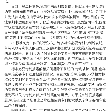
低。
而对于第二种责任,我国司法裁判曾尝试运用默示许可制度进行
约束,国家知识产权局在《专利法送审稿》中也曾试图将默示许可上
升为法律规定,但由于争议较大,该条款最终被删除。因此,目前在司
法裁判中适用默示许可仍缺乏明确的法律依据。虽然近两年来,国家
市场监管总局所颁布的《竞争规定》和《反垄断指引》对违反披露
义务提供了反垄断法的规制手段,但这些规定也存在“及时”“充分披
露”等表述不清楚的地方,适用《反垄断法》的构成要件有待明确。
(3)标准制定主体的职责缺失。许多标准必要专利的纠纷表明,
单纯依赖专利权人的自觉以及强制性程度较低的披露政策,存在显著
的法律风险。鉴于此,为了保证标准必要专利的事前披露机制的效
果,标准制定主体应当承担起相应的职责。但与国际上大多数标准组
织的情况类似,我国标准制定主体的职责也存在规范的空白。
标准必要专利披露的相关问题除了前述的“专利劫持”问题,也存
在标准必要专利过度披露的情况。目前大部分标准组织不承担对标
准必要专利的必要性审查工作,许多专利权人在标准的制定过程中可
能过度披露了一些与标准内容实际上没有关联、冗余的专利,而标准
的实施者与专利权人之间存在信息差,导致标准实施者在许可环节可
能为不相关的专利支付,产生过高的许可费。对于这种过度披露问
题,标准制定主体是否应当承担相应的专利检索以及专利必要性审查
工作值得探讨。
现行法规中,只有《工程建设管理办法》规定了标准制定主体的