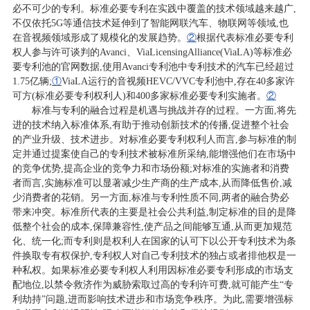
必不可少的专利。标准必要专利在实践中覆盖的技术领域越来越广,
不仅依托5G等通信技术延伸到了智能网联汽车、物联网等领域,也
在音视频领域形成了规模化的发展趋势。
②
根据代表标准必要专利
权人参与许可谈判的Avanci、ViaLicensingAlliance(ViaLA)等标准必
要专利池的官网数据,使用Avanci专利池中专利技术的汽车已经超过
1.75亿辆;
①
ViaLA运行的音视频HEVC/VVC专利池中,存在40多家许
可方(标准必要专利权利人)和400多家标准必要专利实施者。
②
标准与专利的融合过程是机遇与挑战并存的过程。一方面,将先
进的技术纳入标准体系,有助于推动创新技术的传播,促进整个社会
的产业升级、技术进步。对标准必要专利权利人而言,参与标准的制
定并通过提案使自己的专利技术被标准所采纳,能增强他们在市场中
的竞争优势,提高企业的竞争力和市场份额;对标准的实施者和消费
者而言,实施标准可以显著减少生产商的生产成本,从而降低售价,减
少消费者的花销。另一方面,标准与专利性质不同,两者的融合势必
带来冲突。标准所代表的主要是社会公共利益,制定标准的目的是降
低整个社会的成本,保障兼容性,使产品之间能够互通,从而更加规范
化、统一化;而专利则是权利人在国家的认可下以公开专利技术为条
件换取专有权保护,专利权人对自己专利技术的独占或者排他权是一
种私权。如果标准必要专利权人利用因标准必要专利形成的市场支
配地位,以禁令救济作为威胁索取过高的专利许可费,就可能产生“专
利劫持”问题,进而影响技术进步和市场竞争秩序。为此,需要增强标