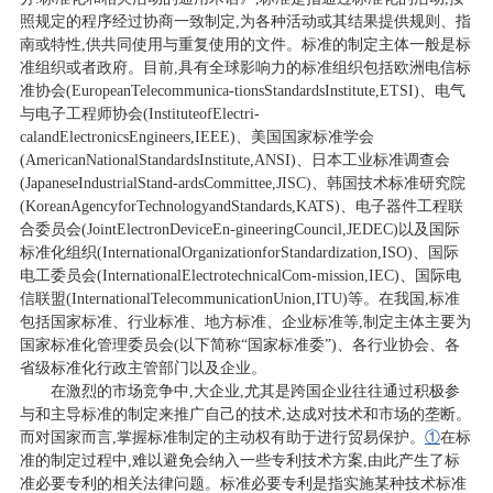
照规定的程序经过协商一致制定,为各种活动或其结果提供规则、指
南或特性,供共同使用与重复使用的文件。标准的制定主体一般是标
准组织或者政府。目前,具有全球影响力的标准组织包括欧洲电信标
准协会(EuropeanTelecommunica-tionsStandardsInstitute,ETSI)、电气
与电子工程师协会(InstituteofElectri-
calandElectronicsEngineers,IEEE)、美国国家标准学会
(AmericanNationalStandardsInstitute,ANSI)、日本工业标准调查会
(JapaneseIndustrialStand-ardsCommittee,JISC)、韩国技术标准研究院
(KoreanAgencyforTechnologyandStandards,KATS)、电子器件工程联
合委员会(JointElectronDeviceEn-gineeringCouncil,JEDEC)以及国际
标准化组织(InternationalOrganizationforStandardization,ISO)、国际
电工委员会(InternationalElectrotechnicalCom-mission,IEC)、国际电
信联盟(InternationalTelecommunicationUnion,ITU)等。在我国,标准
包括国家标准、行业标准、地方标准、企业标准等,制定主体主要为
国家标准化管理委员会(以下简称“国家标准委”)、各行业协会、各
省级标准化行政主管部门以及企业。
在激烈的市场竞争中,大企业,尤其是跨国企业往往通过积极参
与和主导标准的制定来推广自己的技术,达成对技术和市场的垄断。
而对国家而言,掌握标准制定的主动权有助于进行贸易保护。
①
在标
准的制定过程中,难以避免会纳入一些专利技术方案,由此产生了标
准必要专利的相关法律问题。标准必要专利是指实施某种技术标准