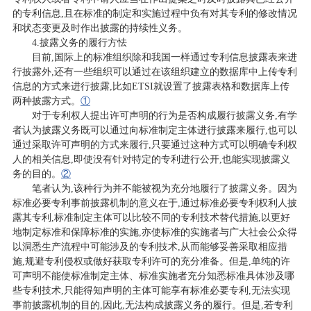
的专利信息,且在标准的制定和实施过程中负有对其专利的修改情况
和状态变更及时作出披露的持续性义务。
4.披露义务的履行方怯
目前,国际上的标准组织除和我国一样通过专利信息披露表来进
行披露外,还有一些组织可以通过在该组织建立的数据库中上传专利
信息的方式来进行披露,比如ETSI就设置了披露表格和数据库上传
两种披露方式。
①
对于专利权人提出许可声明的行为是否构成履行披露义务,有学
者认为披露义务既可以通过向标准制定主体进行披露来履行,也可以
通过采取许可声明的方式来履行,只要通过这种方式可以明确专利权
人的相关信息,即使没有针对特定的专利进行公开,也能实现披露义
务的目的。
②
笔者认为,该种行为并不能被视为充分地履行了披露义务。因为
标准必要专利事前披露机制的意义在于,通过标准必要专利权利人披
露其专利,标准制定主体可以比较不同的专利技术替代措施,以更好
地制定标准和保障标准的实施,亦使标准的实施者与广大社会公众得
以洞悉生产流程中可能涉及的专利技术,从而能够妥善采取相应措
施,规避专利侵权或做好获取专利许可的充分准备。但是,单纯的许
可声明不能使标准制定主体、标准实施者充分知悉标准具体涉及哪
些专利技术,只能得知声明的主体可能享有标准必要专利,无法实现
事前披露机制的目的,因此,无法构成披露义务的履行。但是,若专利