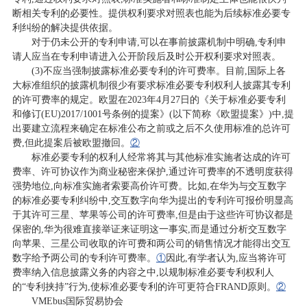
断相关专利的必要性。提供权利要求对照表也能为后续标准必要专
利纠纷的解决提供依据。
对于仍未公开的专利申请,可以在事前披露机制中明确,专利申
请人应当在专利申请进入公开阶段后及时公开权利要求对照表。
(3)不应当强制披露标准必要专利的许可费率。目前,国际上各
大标准组织的披露机制很少有要求标准必要专利权利人披露其专利
的许可费率的规定。欧盟在2023年4月27日的《关于标准必要专利
和修订(EU)2017/1001号条例的提案》(以下简称《欧盟提案》)中,提
出要建立流程来确定在标准公布之前或之后不久使用标准的总许可
费,但此提案后被欧盟撤回。
②
标准必要专利的权利人经常将其与其他标准实施者达成的许可
费率、许可协议作为商业秘密来保护,通过许可费率的不透明度获得
强势地位,向标准实施者索要高价许可费。比如,在华为与交互数字
的标准必要专利纠纷中,交互数字向华为提出的专利许可报价明显高
于其许可三星、苹果等公司的许可费率,但是由于这些许可协议都是
保密的,华为很难直接举证来证明这一事实,而是通过分析交互数字
向苹果、三星公司收取的许可费和两公司的销售情况才能得出交互
数字给予两公司的专利许可费率。
①
因此,有学者认为,应当将许可
费率纳入信息披露义务的内容之中,以规制标准必要专利权利人
的“专利挟持”行为,使标准必要专利的许可更符合FRAND原则。
②
VMEbus国际贸易协会