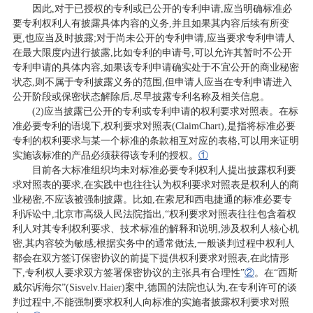
因此,对于已授权的专利或已公开的专利申请,应当明确标准必
要专利权利人有披露具体内容的义务,并且如果其内容后续有所变
更,也应当及时披露;对于尚未公开的专利申请,应当要求专利申请人
在最大限度内进行披露,比如专利的申请号,可以允许其暂时不公开
专利申请的具体内容,如果该专利申请确实处于不宜公开的商业秘密
状态,则不属于专利披露义务的范围,但申请人应当在专利申请进入
公开阶段或保密状态解除后,尽早披露专利名称及相关信息。
(2)应当披露已公开的专利或专利申请的权利要求对照表。在标
准必要专利的语境下,权利要求对照表(ClaimChart),是指将标准必要
专利的权利要求与某一个标准的条款相互对应的表格,可以用来证明
实施该标准的产品必须获得该专利的授权。
①
目前各大标准组织均未对标准必要专利权利人提出披露权利要
求对照表的要求,在实践中也往往认为权利要求对照表是权利人的商
业秘密,不应该被强制披露。比如,在索尼和西电捷通的标准必要专
利诉讼中,北京市高级人民法院指出,“权利要求对照表往往包含着权
利人对其专利权利要求、技术标准的解释和说明,涉及权利人核心机
密,其内容较为敏感;根据实务中的通常做法,一般谈判过程中权利人
都会在双方签订保密协议的前提下提供权利要求对照表,在此情形
下,专利权人要求双方签署保密协议的主张具有合理性”
②
。在“西斯
威尔诉海尔”(Sisvelv.Haier)案中,德国的法院也认为,在专利许可的谈
判过程中,不能强制要求权利人向标准的实施者披露权利要求对照