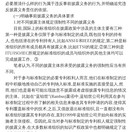
必要厘清什么样的行为属于违反事前披露义务的行为,并明确追究违
反披露义务责任的依据。
(一)明确事前披露义务的具体要求
1.对不同披露主体规定强制性不同的披露义务
目前,国际上的标准组织在披露政策中涉及的主体主要有三种:
第一种是披露义务仅限于参与标准制定的成员,既包括专利的持有
人,也包括潜在的专利持有人,比如ANSI①和IEEE的规定;第二种是标
准组织的所有成员都具有披露义务,比如ETSI的规定;②第三种则是
ITU/ISO/IEC所规定的标准组织的成员与组织外的其他主体均可以
完成披露工作。③
笔者认为,不同的披露主体所承受的披露义务的强制性应当有所
不同。
对于参与标准制定的必要专利权利人而言,他们在标准制定的过
程中积极地推动自己的专利纳入标准,是标准实施的直接受益人,然
而,他们也是最有可能出现故意不披露或者虚假披露专利信息的情况
的主体。比如在“蓝铂世”(Rambus)案④中,蓝铂世公司利用其在参与
标准制定过程中所了解的相关信息来修改其专利申请的内容,使得其
专利覆盖标准中的技术;之后,又借故退出标准组织,且一直都没有向
标准组织披露其专利的存在,直到1999年蓝铂世公司开始向标准的实
施者主张侵权。⑤因此,应当对参与标准制定的专利权人规定强制性
的披露义务,在大多数标准组织的知识产权政策中也都明确规定了这