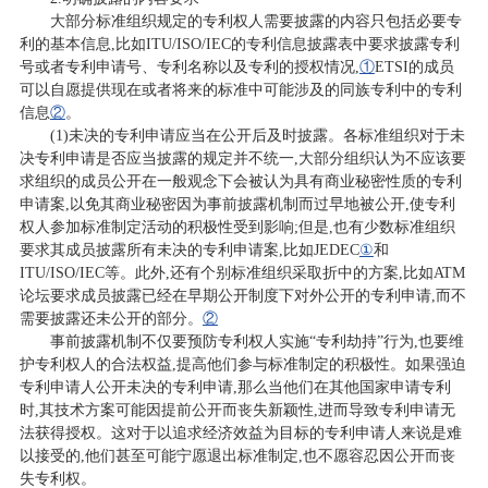
大部分标准组织规定的专利权人需要披露的内容只包括必要专
利的基本信息,比如ITU/ISO/IEC的专利信息披露表中要求披露专利
号或者专利申请号、专利名称以及专利的授权情况,
①
ETSI的成员
可以自愿提供现在或者将来的标准中可能涉及的同族专利中的专利
信息
②
。
(1)未决的专利申请应当在公开后及时披露。各标准组织对于未
决专利申请是否应当披露的规定并不统一,大部分组织认为不应该要
求组织的成员公开在一般观念下会被认为具有商业秘密性质的专利
申请案,以免其商业秘密因为事前披露机制而过早地被公开,使专利
权人参加标准制定活动的积极性受到影响;但是,也有少数标准组织
要求其成员披露所有未决的专利申请案,比如JEDEC
①
和
ITU/ISO/IEC等。此外,还有个别标准组织采取折中的方案,比如ATM
论坛要求成员披露已经在早期公开制度下对外公开的专利申请,而不
需要披露还未公开的部分。
②
事前披露机制不仅要预防专利权人实施“专利劫持”行为,也要维
护专利权人的合法权益,提高他们参与标准制定的积极性。如果强迫
专利申请人公开未决的专利申请,那么当他们在其他国家申请专利
时,其技术方案可能因提前公开而丧失新颖性,进而导致专利申请无
法获得授权。这对于以追求经济效益为目标的专利申请人来说是难
以接受的,他们甚至可能宁愿退出标准制定,也不愿容忍因公开而丧
失专利权。