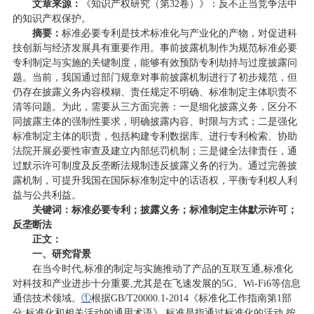
文章来源：
《知识产权研究（第32卷）》：反不正当竞争法中
的知识产权保护。
摘要：
标准必要专利是技术标准化与产业化的产物，对促进科
技创新与经济发展具有重要作用。事前披露机制作为规范标准必要
专利制定与实施的关键制度，能够有效预防专利劫持与过度披露问
题。当前，我国通过部门规章对事前披露机制进行了初步规范，但
仍存在披露义务内容模糊、责任规定不明确、标准制定主体职责不
清等问题。为此，需要从三方面完善：一是细化披露义务，区分不
同披露主体的强制性要求，明确披露内容、时限与方式；二是强化
标准制定主体的职责，包括构建专利数据库、进行专利检索、协助
法院开展必要性审查及建立内部惩罚机制；三是健全法律责任，通
过默示许可制度及反垄断法规制违反披露义务的行为。通过完善披
露机制，可提升我国在国际标准制定中的话语权，平衡专利权人利
益与公共利益。
关键词
：
标准必要专利；披露义务；标准制定主体默示许可；
反垄断法
正文
：
一、研究背景
在当今时代,标准的制定与实施推动了产品的互联互通,标准化
对科技和产业进步十分重要,尤其是在飞速发展的5G、Wi-Fi6等信息
通信技术领域。
①
根据GB/T20000.1-2014《标准化工作指南第1部
分:标准化和相关活动的通用术语》,标准是指通过标准化的活动,按