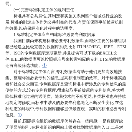
罚。
(一)完善标准制定主体的规制责任
标准具有公共属性,其制定和实施关系到整个领域或行业的发
展,标准的制定主体作为公共利益的代表,有责任保障事前披露机制
的效果,以确保标准化过程中的透明度。
1.标准制定主体应当构建标准必要专利数据库
我国目前尚未构建标准必要专利数据库,而域外主要的标准组织
都已经建立比较完善的数据库系统,比如ITU/ISO/IEC、IEEE、ETSI
等。ISO的专利数据库定期更新,并且提供可以下载的EXCEL文
件,IEEE的数据库可以按照标准号来检索相应的专利,ETSI的数据库
还有高级筛选功能。
①
对于标准制定主体而言,专利数据库有助于他们更加高效地搜
集、整理标准必要专利的信息,提高标准制定的效率。对于标准实施
者和社会公众而言,专利数据库是查询标准中所涉及的专利信息的最
便捷的方式,没有专利数据库,很难获取事前披露的专利信息,将大幅
降低标准化过程的透明度。随着技术的不断更迭,各类标准也在持续
地制定与修改,而标准中涉及的必要专利也随之不断发生变化,在这
种动态的环境中,专利数据库能够提供最直观、实时的标准必要专利
信息。
①
目前,国际标准组织的数据库仍然存在一些问题:一是数据库缺
乏明显的指引,在标准组织的网站上很难找到数据库的入口;二是对