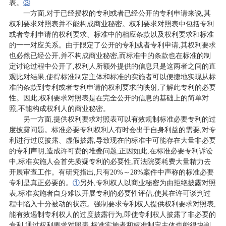
表。
③
一方面,对于已经授权的专利或者已经公开的专利申请来说,其
权利要求对照表并不能构成商业秘密。权利要求对照表中包括专利
或者专利申请的权利要求、标准中的相应条款以及权利要求和标准
的一一对应关系。由于限定了公开的专利或者专利申请,其权利要求
也必然已经公开,并不构成商业秘密,而标准中的条款也在标准的制
定讨论过程中公开了,权利人所额外提供的信息只是这两者之间的直
观比对结果,使得标准制定主体和标准的实施者可以便捷地实现从标
准的条款到专利或者专利申请的权利要求的映射,了解此专利的必要
性。因此,权利要求对照表是在完全公开的信息的基础上的简单对
照,不能构成权利人的商业秘密。
另一方面,提供权利要求对照表可以有效规制标准必要专利的过
度披露问题。标准必要专利权利人有时会出于自身利益的需要,对专
利进行过度披露、虚假披露,导致现在的标准中可能存在大量非必要
的专利声明,造成许可费的堆叠问题;正因如此,在标准必要专利诉讼
中,标准实施人会首先质疑专利的必要性,而法院要耗费大量精力去
开展审查工作。有研究指出,只有20%～28%案件中声称的标准必要
专利是真正必要的。
①
另外,专利权人以商业秘密为由拒绝披露对照
表,标准实施者自身难以开展专利的必要性评估,使其在许可谈判过
程中陷入十分被动的状态。强制要求专利权人提供权利要求对照表,
能有效遏制专利权人的过度披露行为,即使专利权人披露了非必要的
专利,通过权利要求对照表,标准实施者和标准制定主体也能很快判