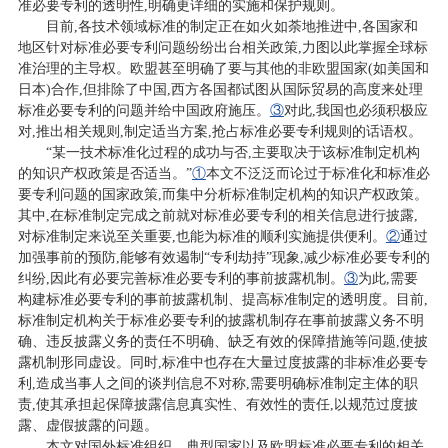
准必要专利的透明性,明确更详细的实施和保护规则。
目前,各技术领域标准的制定正在如火如荼地推进中,各国家和
地区针对标准必要专利问题纷纷出台相关政策,力图以此掌握全球标
准治理的主导权。欧盟甚至明确了要与其他的非欧盟国家(如美国和
日本)合作,但排除了中国,西方各国都试图从国际贸易的高度来处理
标准必要专利的问题并给中国政府施压。
③
对此,我国也必须积极应
对,推出相关规则,制定适当方案,抢占标准必要专利规则的话语权。
“某一技术标准化过程的成功与否,主要取决于该标准制定机构
的知识产权政策是否适当。”
①
本文不泛泛而论过于标准化和标准必
要专利问题的国家政策,而集中分析标准制定机构的知识产权政策。
其中,在标准制定完成之前就对标准必要专利的相关信息进行披露,
对标准制定来说至关重要,也能为标准的顺利实施提供便利。
②
通过
加强事前的预防,能够有效遏制“专利劫持”现象,减少标准必要专利的
纠纷,因此有必要完善标准必要专利的事前披露机制。
③
为此,需要
构建标准必要专利的事前披露机制、提高标准制定的透明度。目前,
标准制定机构关于标准必要专利的披露机制存在事前披露义务不明
确、违反披露义务的责任不明确、缺乏有效的保障措施等问题,使披
露机制形同虚设。同时,标准中也存在大量过度披露的非标准必要专
利,造成当事人之间的谈判信息不对称,需要明确标准制定主体的职
责,使其承担起保障披露信息真实性、有效性的责任,以规范过度披
露、虚假披露的问题。
本文对国外标准组织、典型国家以及欧盟标准必要专利的相关