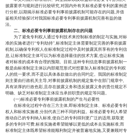
披露要求与规则进行比较研究,对国内外有关标准必要专利的案例进
行分析,以期揭示标准必要专利事前披露机制可能存在的问题,并借
鉴相关经验探讨对我国标准必要专利事前披露机制完善有益的做
法。
二、标准必要专利事前披露机制存在的问题
为了避免专利权人通过专利技术来控制标准的制定与实施,对标
准的实施者进行“专利劫持”,标准制定主体需要制定完善的事前披露
机制,以确保专利权人在标准制定过程中及时披露其所享有的专利信
息,让标准制定主体可以为标准选择最佳的技术方案,也让标准实施
者对标准的成本有合理的预期。目前,这种专利信息事前披露机制一
般是由标准制定主体以内部规范形式对想要加入标准制定的专利权
人的统一要求,而不是以具体条款做出的合同约定。我国的标准制定
则主要由行政机关主导,对事前披露机制的规定集中在部门规章中,
具有浓厚的行政色彩,且存在披露义务和违反披露义务的责任规定不
明确、缺乏对标准制定主体应当承担职责的规定等问题。
(一)标准必要专利事前披露机制的产生与必要性
在标准化过程中存在三方主体,即标准制定主体、标准必要专利
权人和标准实施者,分别代表三种不同的利益。标准必要专利人希望
推动自己的专利纳入标准,使自己的专利得到更广泛的适用,获取更
多的专利许可费;标准实施者希望能够以更低的成本去实施标准;而
标准制定主体既希望标准能顺利制定并被普遍地实施,又要兼顾对专