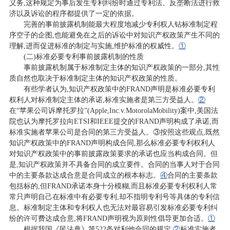
义务,这种规定为事后发生专利纠纷时通过专利法、反垄断法进行救
济以及诉讼的程序都提供了一定的依据。
完善的事前披露机制能最大程度地减少专利权人钻标准制定程
序空子的企图,也能避免在之后的诉讼中对知识产权政策产生不同的
理解,进而促进标准的制定与实施,维护标准的权威性。
①
(二)标准必要专利事前披露机制的性质
事前披露机制属于标准制定主体的知识产权政策的一部分,其性
质自然也取决于标准制定主体的知识产权政策的性质。
有些学者认为,知识产权政策中的FRAND声明是标准必要专利
权利人对标准制定主体的承诺,标准实施者是第三方受益人。
②
在“苹果公司诉摩托罗拉”(Apple,Inc.v.MotorolaMobility)案中,美国法
院也认为摩托罗拉向ETSI和IEEE提交的FRAND声明构成了承诺,而
标准实施者苹果公司是合同的第三方受益人。③按照这些观点,既然
知识产权政策中的FRAND声明构成合同,那么标准必要专利权利人
对知识产权政策中的事前披露政策要求的承诺也应当构成合同。但
是,知识产权政策并不具备合同的成立要件。合同的当事人对于合同
中的主要条款达成合意是合同成立的根本标志。
④
合同的主要条款
包括标的,但FRAND承诺本身十分模糊,而且标准必要专利权利人常
常只声明自己在标准中有必要专利,却不指明专利号等具体的专利信
息。标准制定主体和专利权人也无法对最容易引发标准必要专利纠
纷的许可费达成合意,将FRAND声明视为原则性倡导更加合适。
①
根据我国《民法典》第522条对利他合同的规定,
②
标准实施者