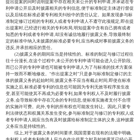
提出提案的同时说明提案中存在相关未公开的专利申请,并承诺在专
利申请公开后及时披露相关的专利信息,便于标准制定主体进行督促
以及后续在标准必要专利相关纠纷中的责任认定。如果发现参与标
准制定修订过程的专利权人或者专利申请人不遵守此项规定,即在提
出提案时,已经进行相关的专利布局,明知提案中含有自己拥有或者
知悉的专利或者专利申请,却没有诚信地履行披露义务,导致最终制
定的标准中纳入未披露的标准必要专利,应当构成对事前披露义务的
违反,并承担相应的责任。
(2)披露义务的期间应当是持续性的。标准的制定与修订过程往
往十分漫长,在这个过程中,未公开的专利申请可能会进入公开阶段,
而已公开的专利申请也可能被专利申请人为了与标准的技术方案保
持一致而不断地修改。“作出提案之时”只是参与标准制定修订的主
体的披露义务的起始时间,披露义务不应当有截止时间,即使在标准
实施之后,标准必要专利的信息也可能因为专利无效等程序发生改
变,甚至可能使其不再成为必要专利,如果专利权人不及时履行披露
义务,会导致标准中存在冗余的专利信息,使标准实施者支付不合理
的实施许可费。此外,专利的所有权也可能发生转让。因此,只要专
利法律状态和权属关系发生变化,参与标准制定与修订的专利权人或
者专利申请人就应当负有及时披露给标准制定主体的义务,这种披露
义务应当是持续性的。
综上,对于披露义务的时间要求,我国需要在现有的法规中明确,
专利权人或者专利申请人应当在作出提案之时及时披露其已经公开