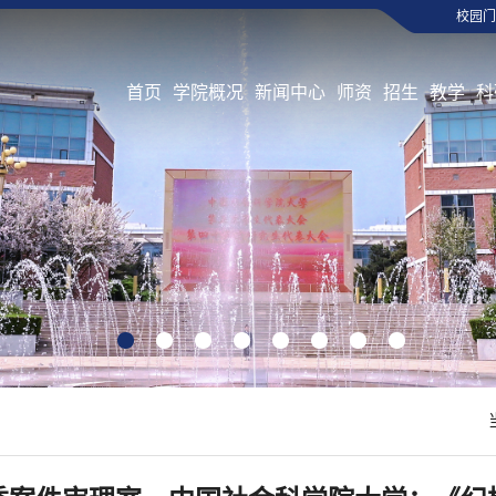
校园门
首页
学院概况
新闻中心
师资
招生
教学
科
1
2
3
4
5
6
7
8