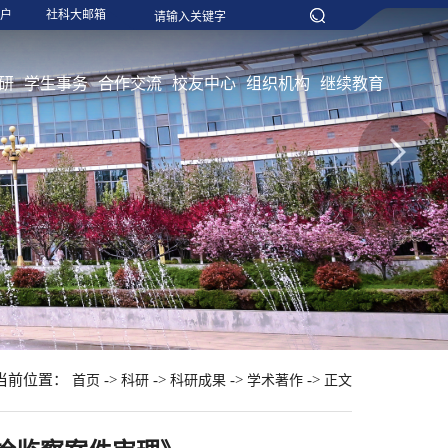
户
社科大邮箱
研
学生事务
合作交流
校友中心
组织机构
继续教育
当前位置：
->
->
->
->
首页
科研
科研成果
学术著作
正文