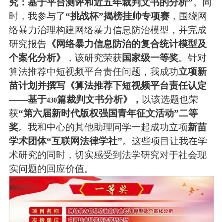
究：基于平台测评和近五年裁判文书的分析”
。同
时，我参与了
“挑战杯”揭榜挂帅专项赛
，围绕网
络暴力治理构建网络暴力信息防治模型，并完成
研究报告
《网络暴力信息防治的复合统计模型及
个案化分析》
，该研究荣获
国家级一等奖
。针对
算法推荐中短视频平台责任问题，我成功
立项新
苗计划并撰写《算法推荐下短视频平台责任认定
——基于
篇裁判文书分析》，
以该选题也荣
430
获
“第六届新时代版权强国青年征文活动”二等
奖
。我和中心的其他助理同学一起成功立项
新苗
学术团体“互联网法律学社”
。这些项目让我在学
术研究的同时，切实感受到法学研究对于社会现
实问题的回应价值。