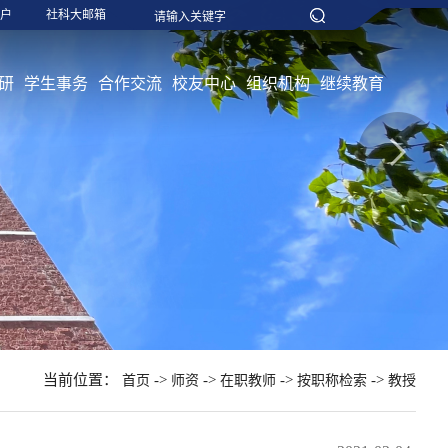
户
社科大邮箱
研
学生事务
合作交流
校友中心
组织机构
继续教育
当前位置：
->
->
->
->
首页
师资
在职教师
按职称检索
教授