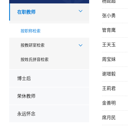
杨延超
在职教师
张小勇
管育鹰
按职称检索
王天玉
按教研室检索
周宝妹
按姓氏拼音检索
谢增毅
博士后
王莉君
荣休教师
金善明
永远怀念
席月民