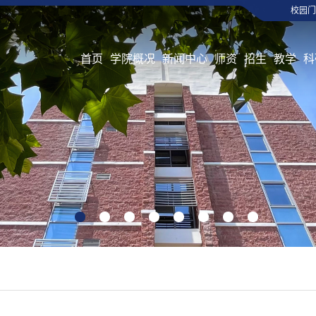
校园门
首页
学院概况
新闻中心
师资
招生
教学
科
1
2
3
4
5
6
7
8